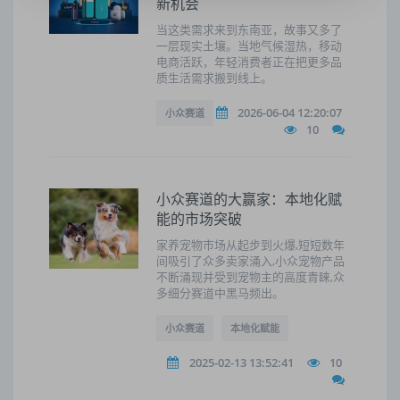
新机会
当这类需求来到东南亚，故事又多了
一层现实土壤。当地气候湿热，移动
电商活跃，年轻消费者正在把更多品
质生活需求搬到线上。
2026-06-04 12:20:07
小众赛道
10
小众赛道的大赢家：本地化赋
能的市场突破
家养宠物市场从起步到火爆,短短数年
间吸引了众多卖家涌入,小众宠物产品
不断涌现并受到宠物主的高度青睐,众
多细分赛道中黑马频出。
小众赛道
本地化赋能
2025-02-13 13:52:41
10