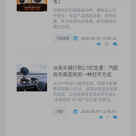
生」
早期的红利像直道冲刺，爆款足以拉
开身位；但当产品热度退潮、规则收
紧、本土化成为必修课，新的挑战也
随之出现。
2026-03-16 17:49:24
汽配卖家
12
从街头骑行到2.5亿生意：汽配
在东南亚的另一种打开方式
从2016年进入跨境电商，到如今年销
售额突破2.5亿元，这家从制造业起家
的卖家，正在东南亚市场逐步完成从
“卖零部件”到“做产品方案”的转变。
2026-05-07 12:55:51
汽配
7