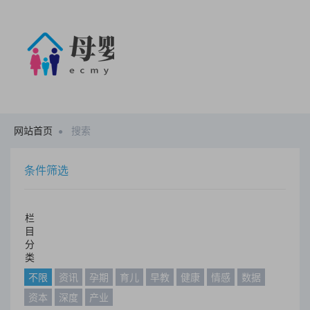
网站首页
搜索
条件筛选
栏
目
分
类
不限
资讯
孕期
育儿
早教
健康
情感
数据
资本
深度
产业