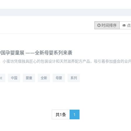
时间排序
点
E中国孕婴童展 ——全新母婴系列来袭
，小蜜坊凭借独具匠心的包装设计和天然滋养配方产品，吸引着参加盛会的业
ME
中国
婴童
全新
母婴
系列
共1条
1