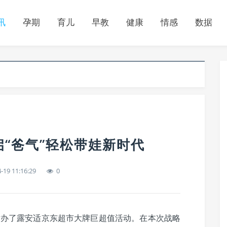
讯
孕期
育儿
早教
健康
情感
数据
“爸气”轻松带娃新时代
-19 11:16:29
0
办了露安适京东超市大牌巨超值活动。在本次战略