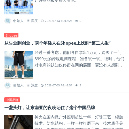
让好商品被更多人看见。
创始人
深度
2026-07-14 16:47:27
5
Shopee
从失业到创业，两个年轻人在Shopee上找到“第二人生”
经过一番考虑，他们各自拿出1万元，购买了一门
3999元的跨境电商课程，准备试一试。彼时，他们
对电商的认知仅停留在网购层面，更没有人想到，
这次尝试会成为他们此后几年的事业方向。
创始人
深度
2026-07-03 16:46:34
9
中国品牌
一盏头灯，让东南亚的夜晚记住了这个中国品牌
神火在国内做户外照明超过十年，灯珠工艺、续航
技术、防水结构，一样一样打磨下来，技术底子是