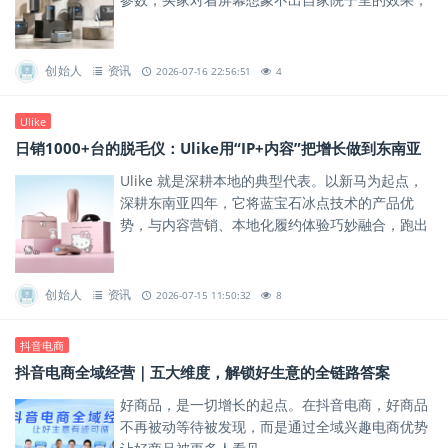
犹豫几下就关了页面。
创始人
资讯
2026-07-16 22:56:51
4
Ulike
日销1000+台的脱毛仪：Ulike用“IP+内容”把增长做到东南亚
Ulike 就是深耕本地的典型代表。以新马为起点，
深耕东南亚四年，它将蓝宝石冰点技术的产品优
势，与内容营销、本地化履约体验巧妙融合，跑出
了清晰的增长路径。
创始人
资讯
2026-07-15 11:50:32
8
抖音电商
抖音电商全域经营｜五大维度，解锁好生意的全链路答案
好商品，是一切增长的起点。在抖音电商，好商品
不再被动等待被发现，而是通过全域兴趣电商优势