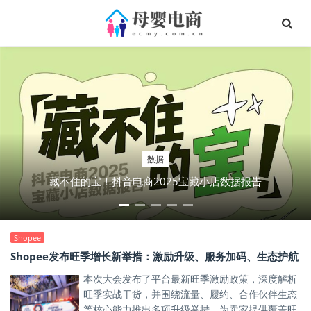
深度
数据
秋上新，来抖音｜300万款新品首发！抖音商城全力推爆“好新
藏不住的宝！抖音电商2025宝藏小店数据报告
品”
Shopee
Shopee发布旺季增长新举措：激励升级、服务加码、生态护航
本次大会发布了平台最新旺季激励政策，深度解析
旺季实战干货，并围绕流量、履约、合作伙伴生态
等核心能力推出多项升级举措，为卖家提供覆盖旺