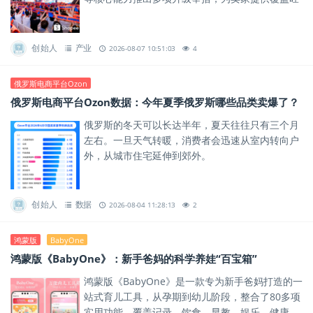
季经营全链路的增长支持。
创始人
产业
2026-08-07 10:51:03
4
俄罗斯电商平台Ozon
俄罗斯电商平台Ozon数据：今年夏季俄罗斯哪些品类卖爆了？
俄罗斯的冬天可以长达半年，夏天往往只有三个月
左右。一旦天气转暖，消费者会迅速从室内转向户
外，从城市住宅延伸到郊外。
创始人
数据
2026-08-04 11:28:13
2
鸿蒙版
BabyOne
鸿蒙版《BabyOne》：新手爸妈的科学养娃“百宝箱”
鸿蒙版《BabyOne》是一款专为新手爸妈打造的一
站式育儿工具，从孕期到幼儿阶段，整合了80多项
实用功能，覆盖记录、饮食、早教、娱乐、健康、