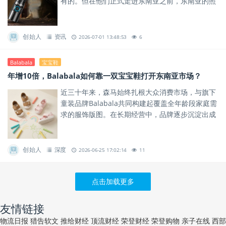
有的。但在他们正式走进东南亚之前，东南亚的照
明市场里，高品质、品牌化的专业产品几乎是空白
——能叫得出名字的品牌，...
创始人
资讯
2026-07-01 13:48:53
6
Balabala
宝宝鞋
年增10倍，Balabala如何靠一双宝宝鞋打开东南亚市场？
近三十年来，森马始终扎根大众消费市场，与旗下
童装品牌Balabala共同构建起覆盖全年龄段家庭需
求的服饰版图。在长期经营中，品牌逐步沉淀出成
熟的供应链体系和产品研发能力。
创始人
深度
2026-06-25 17:02:14
11
点击加载更多
友情链接
物流日报
猎告软文
推给财经
顶流财经
荣登财经
荣登购物
亲子在线
西部