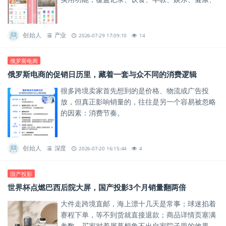
居家等9大场景，一个应用就能把养娃的日常安排
得明明白白。
创始人
产业
2026-07-29 17:09:10
14
俄罗斯电商
俄罗斯电商的促销日历里，藏着一套与众不同的消费逻辑
很多跨境卖家首先想到的是价格、物流或广告投
放，但真正影响销量的，往往是另一个容易被忽略
的因素：消费节奏。
创始人
深度
2026-07-20 16:15:44
4
国产投影
世界杯点燃巴西后院大屏，国产投影3个月销量翻两倍
大件走跨境直邮，海上漂十几天是常事；球迷掐着
赛程下单，等不到货就直接退款；商品详情页塞满
参数，买家对着屏幕想象不出自家院子里的效果，