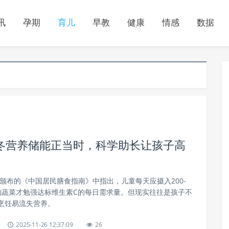
讯
孕期
育儿
早教
健康
情感
数据
冬营养储能正当时，科学助长让孩子高
年颁布的《中国居民膳食指南》中指出，儿童每天应摄入200-
以上的蔬菜才勉强达标维生素C的每日需求量。但现实往往是孩子不
烹饪易流失营养。
2025-11-26 12:37:09
26