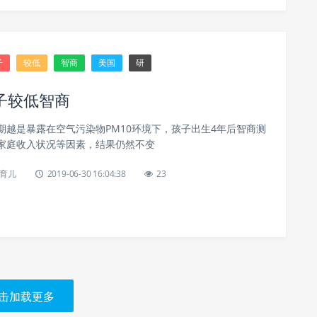
子
较低
智商
美国
研
子较低智商
期越是暴露在空气污染物PM10环境下，孩子出生4年后智商测
家庭收入状况等因素，结果仍然不变
育儿
2019-06-30 16:04:38
23
击加载更多