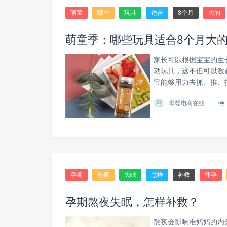
萌童
哪些
玩具
适合
8个月
大的
萌童季：哪些玩具适合8个月大
家长可以根据宝宝的生
动玩具，这不但可以激
宝能够用力去抓、推、
母婴电商在线
孕期
熬夜
失眠
怎样
补救
怀孕
孕期熬夜失眠，怎样补救？
熬夜会影响准妈妈的内