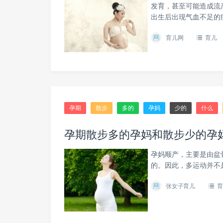
发育，甚至可能造成流
出生后出现气血不足的
育儿网
育儿
孕期
散步
多的
孕妈
少的
什么
孕期散步多的孕妈和散步少的孕
孕妈顺产，主要是由盆
的。因此，多运动并不
张女子育儿
育