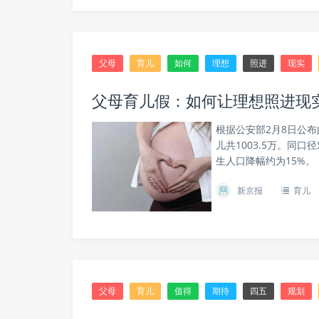
父母
育儿
如何
理想
照进
现实
父母育儿假：如何让理想照进现
根据公安部2月8日公布
儿共1003.5万。同口
生人口降幅约为15%。
新京报
育儿
父母
育儿
值得
期待
四五
规划