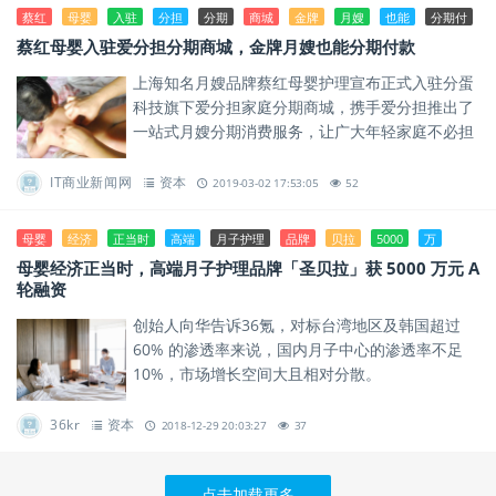
蔡红
母婴
入驻
分担
分期
商城
金牌
月嫂
也能
分期付
蔡红母婴入驻爱分担分期商城，金牌月嫂也能分期付款
上海知名月嫂品牌蔡红母婴护理宣布正式入驻分蛋
科技旗下爱分担家庭分期商城，携手爱分担推出了
一站式月嫂分期消费服务，让广大年轻家庭不必担
忧钱包压力，就能轻松享受到高品质的月子服务。
IT商业新闻网
资本
2019-03-02 17:53:05
52
母婴
经济
正当时
高端
月子护理
品牌
贝拉
5000
万
母婴经济正当时，高端月子护理品牌「圣贝拉」获 5000 万元 A
轮融资
创始人向华告诉36氪，对标台湾地区及韩国超过
60% 的渗透率来说，国内月子中心的渗透率不足
10%，市场增长空间大且相对分散。
36kr
资本
2018-12-29 20:03:27
37
点击加载更多