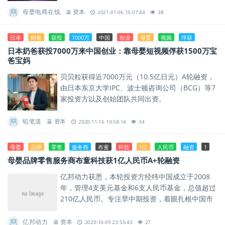
入手相关样...
母婴电商在线
资本
2021-01-06 15:07:44
38
日本
奶爸
获投
7000万
中国
创业
母婴
视频
俘获
日本奶爸获投7000万来中国创业：靠母婴短视频俘获1500万宝
爸宝妈
贝贝粒获得近7000万元（10.5亿日元）A轮融资，
由日本东京大学IPC、波士顿咨询公司（BCG）等7
家投资方以及创始团队共同出资。
铅笔道
资本
2020-11-16 10:58:14
34
母婴
品牌
零售
服务商
布童
科技
1亿
人民币
融资
1
母婴品牌零售服务商布童科技获1亿人民币A+轮融资
亿邦动力获悉，本轮投资方经纬中国成立于2008
年，管理4支美元基金和6支人民币基金，总值超过
210亿人民币。专注早中期投资，着眼扎根中国市
场的创业公司。
亿邦动力
资本
2020-10-09 23:55:43
27