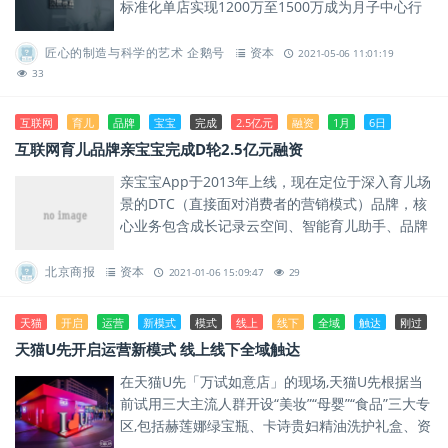
标准化单店实现1200万至1500万成为月子中心行
业首家高利润机构。
匠心的制造与科学的艺术 企鹅号
资本
2021-05-06 11:01:19
33
互联网
育儿
品牌
宝宝
完成
2.5亿元
融资
1月
6日
互联网育儿品牌亲宝宝完成D轮2.5亿元融资
亲宝宝App于2013年上线，现在定位于深入育儿场
景的DTC（直接面对消费者的营销模式）品牌，核
心业务包含成长记录云空间、智能育儿助手、品牌
商品等。截至目前，亲宝宝App累计注册用户超1
亿，服务家庭数...
北京商报
资本
2021-01-06 15:09:47
29
天猫
开启
运营
新模式
模式
线上
线下
全域
触达
刚过
天猫U先开启运营新模式 线上线下全域触达
在天猫U先「万试如意店」的现场,天猫U先根据当
前试用三大主流人群开设“美妆”“母婴”“食品”三大专
区,包括赫莲娜绿宝瓶、卡诗贵妇精油洗护礼盒、资
生堂高端系列悦薇眼膜等等大牌,都可以1元的价格