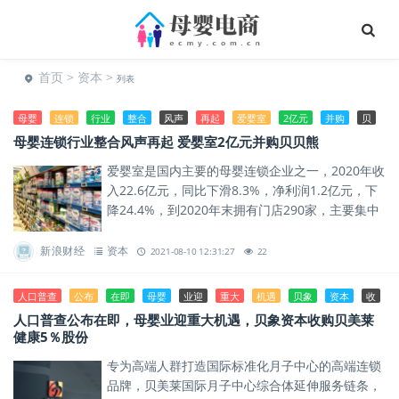
首页
>
资本
>
列表
母婴
连锁
行业
整合
风声
再起
爱婴室
2亿元
并购
贝
母婴连锁行业整合风声再起 爱婴室2亿元并购贝贝熊
爱婴室是国内主要的母婴连锁企业之一，2020年收
入22.6亿元，同比下滑8.3%，净利润1.2亿元，下
降24.4%，到2020年末拥有门店290家，主要集中
于华东地区。
新浪财经
资本
2021-08-10 12:31:27
22
人口普查
公布
在即
母婴
业迎
重大
机遇
贝象
资本
收
人口普查公布在即，母婴业迎重大机遇，贝象资本收购贝美莱
健康5％股份
专为高端人群打造国际标准化月子中心的高端连锁
品牌，贝美莱国际月子中心综合体延伸服务链条，