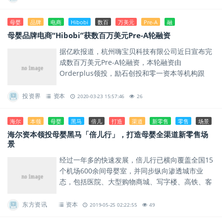
母婴
品牌
电商
Hibobi
数百
万美元
Pre-A
融
母婴品牌电商“Hibobi”获数百万美元Pre-A轮融资
据亿欧报道，杭州嗨宝贝科技有限公司近日宣布完
成数百万美元Pre-A轮融资，本轮融资由
Orderplus领投，励石创投和零一资本等机构跟
投。
投资界
资本
2020-03-23 15:57:46
26
海尔
本领
母婴
黑马
倍儿
打造
渠道
新零售
零售
场景
海尔资本领投母婴黑马「倍儿行」，打造母婴全渠道新零售场
景
经过一年多的快速发展，倍儿行已横向覆盖全国15
个机场600余间母婴室，并同步纵向渗透城市业
态，包括医院、大型购物商城、写字楼、高铁、客
运站、地铁、社区等，拥有超过1000万用户。
东方资讯
资本
2019-05-25 02:22:55
49