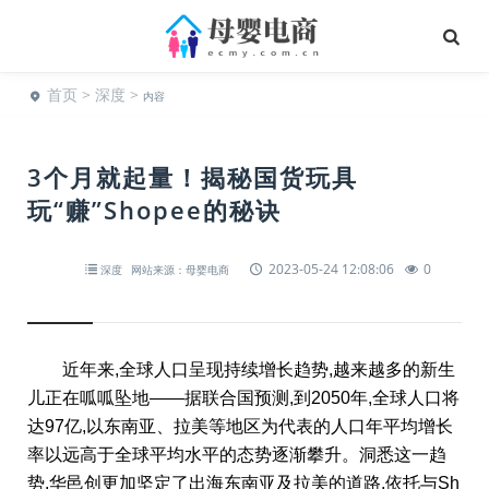
首页
>
深度
>
内容
3个月就起量！揭秘国货玩具
玩“赚”Shopee的秘诀
2023-05-24 12:08:06
0
深度
网站来源：母婴电商
近年来,全球人口呈现持续增长趋势,越来越多的新生
儿正在呱呱坠地——据联合国预测,到2050年,全球人口将
达97亿,以东南亚、拉美等地区为代表的人口年平均增长
率以远高于全球平均水平的态势逐渐攀升。洞悉这一趋
势,华邑创更加坚定了出海东南亚及拉美的道路,依托与Sh