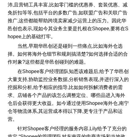
沛,且营销工具丰富,比如零门槛的优惠券、套装优惠、减
免折扣等等,包括平台的多数广告,如联盟广告和关联广告
推广,这些都能帮助跨境卖家减少运营上的压力。因此华
邑创也表示,现如今其业务主要是扎根在Shopee,要将在S
hopee上的基础打牢。
当然,早期华邑创还是碰到一些痛点,比如海外仓选
择。如何将海外仓细节和规则搞清楚?如何选择合适的合
作对象?这些都是华邑创碰到的难题。
在Shopee客户经理团队知悉该难题后,给予了华邑创
大量支持,协助监控业务数据,分析销售表现,并进行深入的
挖掘和分析,给予相应的指导,比如如何拆解消费者的需
求、店铺各个产品的该怎么调整定位、哪些品进入海外
仓后会获得更大收益。如今通过使用Shopee海外仓,南宁
仓等物流体系,其运营成本得以下降,更专注于产品和运
营。
针对Shopee客户经理的服务内容,Lily给予了充分的
肯定,“Shopee的管理团队对东南亚的电商市场和当地政