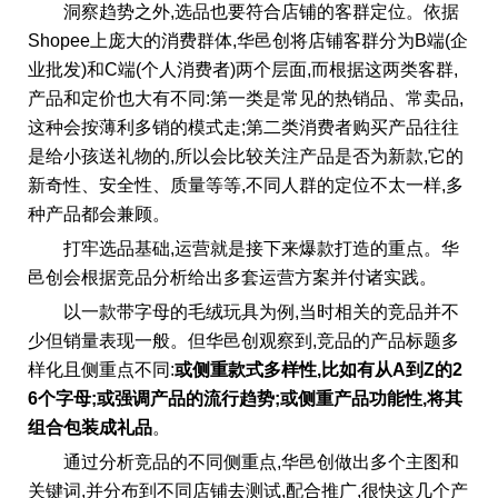
洞察趋势之外,选品也要符合店铺的客群定位。依据
Shopee上庞大的消费群体,华邑创将店铺客群分为B端(企
业批发)和C端(个人消费者)两个层面,而根据这两类客群,
产品和定价也大有不同:第一类是常见的热销品、常卖品,
这种会按薄利多销的模式走;第二类消费者购买产品往往
是给小孩送礼物的,所以会比较关注产品是否为新款,它的
新奇性、安全性、质量等等,不同人群的定位不太一样,多
种产品都会兼顾。
打牢选品基础,运营就是接下来爆款打造的重点。华
邑创会根据竞品分析给出多套运营方案并付诸实践。
以一款带字母的毛绒玩具为例,当时相关的竞品并不
少但销量表现一般。但华邑创观察到,竞品的产品标题多
样化且侧重点不同:
或
侧重款式多样性,比如
有从
A到Z的2
6个字母;
或
强调产品的
流行趋势
;
或
侧重产品
功能性
,
将其
组合
包装成礼品
。
通过分析竞品的不同侧重点,华邑创做出多个主图和
关键词,并分布到不同店铺去测试,配合推广,很快这几个产