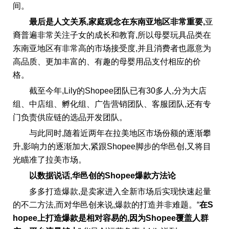
间。
最后是人文关系,家庭观念在东南亚
地区
非常重要,
亚
裔普遍非常关注子女的成长和教育,所以母婴玩具品类在
东南亚地区有非常高的市场接受度,并且消费者也愿意为
高品质、更加丰富的、有趣的母婴用品支付相应的价
格。
截至今年,Lily的Shopee团队已有30多人,分为大店
组、中店组、孵化组、广告营销团队、客服团队,还有专
门负责供应链的选品开发团队。
与此同时,随着近两年在拉美地区市场份额的逐渐攀
升,影响力的逐渐加大,紧跟Shopee脚步的华邑创,又将目
光瞄准了拉美市场。
以数据说话,
华
邑
创
的
Shopee
爆款方法论
多多打造爆款,是卖家进入全新市场后实现快速起量
的不二方法,而对华邑创来说,爆款的打造并非难题。“
在
S
hopee上打造爆款是相
对容易的,因为
Shopee覆盖人群