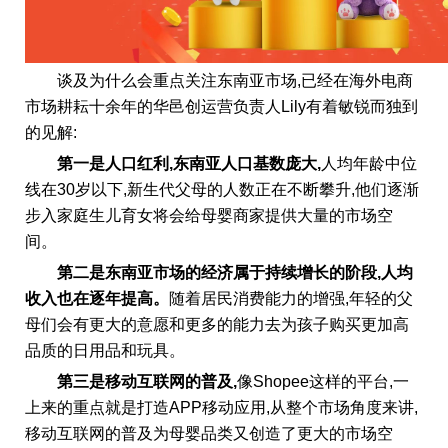
谈及为什么会重点关注东南亚市场,已经在海外电商
市场耕耘十余年的华邑创运营负责人Lily有着敏锐而独到
的见解:
第一是人口红利,东南亚人口基数庞大,
人均年龄中位
线在30岁以下,新生代父母的人数正在不断攀升,他们逐渐
步入家庭生儿育女将会给母婴商家提供大量的市场空
间。
第二是东南亚市场的经济属于持续增长的阶段,人均
收入也在逐年提高。
随着居民消费能力的增强,年轻的父
母们会有更大的意愿和更多的能力去为孩子购买更加高
品质的日用品和玩具。
第三是
移动
互联网的普及,
像Shopee这样的平台,一
上来的重点就是打造APP移动应用,从整个市场角度来讲,
移动互联网的普及为母婴品类又创造了更大的市场空