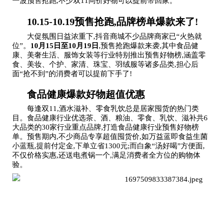
一波预售抢跑,不少双11同价好物可以提前带回家。
10.15-10.19预售抢跑,品牌榜单爆款来了!
大促氛围日益浓重下,抖音商城不少品牌商家已“火热就
位”。
10月15日至10月19日
,预售抢跑爆款来袭,其中食品健
康、美奢生活、服饰女装等行业特别推出预售好物榜,涵盖零
食、美妆、个护、家清、珠宝、羽绒服等诸多品类,担心后
面“抢不到”的消费者可以提前下手了!
食品健康爆款好物超值优惠
每逢双11,酒水滋补、零食乳饮总是居家囤货的热门类
目。食品健康行业优选茶、酒、粮油、零食、乳饮、滋补共6
大品类的30家行业重点品牌,打造食品健康行业预售好物榜
单。预售期内,不少商品专享超值囤货价,如万益蓝即食益生菌
小蓝瓶,提前付定金,下单立省1300元;而白象“汤好喝”方便面,
不仅价格实惠,还送电煮锅一个,满足消费者全方位的购物体
验。