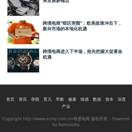
来发展新锚点
跨境电商“暗区突围”：欧美政策冲击下，
新兴市场的本地化机遇
跨境电商进入下半场，抢先把握大促黄金
机遇
首页
资讯
孕期
育儿
早教
健康
情感
数据
资本
深度
产业
Copyright http://www.ecmy.com.cn/母婴电商 版权所有 Powered
by
Xunruicms