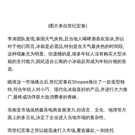
(图片来自世纪宏泰)
李涛团队发现,泰国天气炎热,且当地人喝啤酒喜欢加冰,所以
对于他们而言,冰箱是必需品,特别是在天气最炎热的时间段,
这种现象尤为明显。但遗憾的是,很多年轻人没有购买大型冰
箱的支付能力,因此适合公寓的小冰箱反而成为年轻白领的首
选。
瞄准这一市场痛点后,世纪宏泰在Shopee推出了一款造型独
特,符合年轻人对小巧、现代化冰箱喜好的产品,并进行大力推
广,最终成功俘获大批消费者的青睐。
东南亚市场虽然极具电商发展潜力,但语言、文化、地理等方
面上的多元化,决定了企业进入当地市场的复杂性。
而世纪宏泰之所以能迅速打入市场,屡造爆款,一则依托