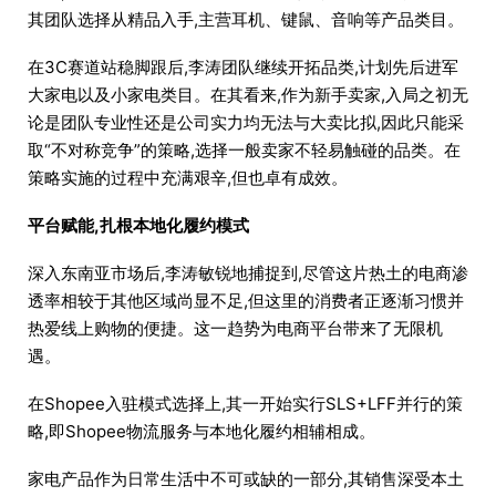
其团队选择从精品入手,主营耳机、键鼠、音响等产品类目。
在3C赛道站稳脚跟后,李涛团队继续开拓品类,计划先后进军
大家电以及小家电类目。在其看来,作为新手卖家,入局之初无
论是团队专业性还是公司实力均无法与大卖比拟,因此只能采
取“不对称竞争”的策略,选择一般卖家不轻易触碰的品类。在
策略实施的过程中充满艰辛,但也卓有成效。
平台赋能,扎根本地化履约模式
深入东南亚市场后,李涛敏锐地捕捉到,尽管这片热土的电商渗
透率相较于其他区域尚显不足,但这里的消费者正逐渐习惯并
热爱线上购物的便捷。这一趋势为电商平台带来了无限机
遇。
在Shopee入驻模式选择上,其一开始实行SLS+LFF并行的策
略,即Shopee物流服务与本地化履约相辅相成。
家电产品作为日常生活中不可或缺的一部分,其销售深受本土