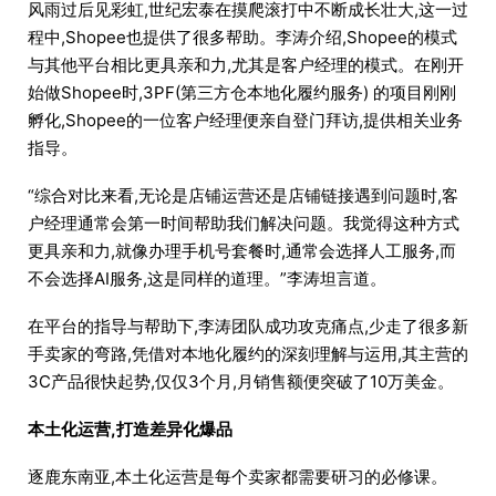
风雨过后见彩虹,世纪宏泰在摸爬滚打中不断成长壮大,这一过
程中,Shopee也提供了很多帮助。李涛介绍,Shopee的模式
与其他平台相比更具亲和力,尤其是客户经理的模式。在刚开
始做Shopee时,3PF(第三方仓本地化履约服务) 的项目刚刚
孵化,Shopee的一位客户经理便亲自登门拜访,提供相关业务
指导。
“综合对比来看,无论是店铺运营还是店铺链接遇到问题时,客
户经理通常会第一时间帮助我们解决问题。我觉得这种方式
更具亲和力,就像办理手机号套餐时,通常会选择人工服务,而
不会选择AI服务,这是同样的道理。”李涛坦言道。
在平台的指导与帮助下,李涛团队成功攻克痛点,少走了很多新
手卖家的弯路,凭借对本地化履约的深刻理解与运用,其主营的
3C产品很快起势,仅仅3个月,月销售额便突破了10万美金。
本土化运营,打造差异化爆品
逐鹿东南亚,本土化运营是每个卖家都需要研习的必修课。