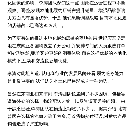
化因素的影响。李涛团队深知这一点,因此在运营过程中不断
观察、调整,发现本地化履约店铺在提升销量、增强品牌影响
力方面具有显著优势。于是,他们果断调整战略,目前本地化履
约店铺占比已高达95%以上。
为了更有效的推进本地化履约店铺的落地效果,世纪宏泰坚定
地在东南亚各国均设立了分公司,并安排专门的人员跟进订单
和处理纠纷,赋予客户更好的消费体验,而在这样优越的本地化
模式下,互动和交流也更加便捷。
李涛对此坦言道:“从电商行业的发展风向来看,履约服务能力
是非常重要的,我们认为本土化已逐渐成为一种趋势。”
当然在东南亚初来乍到,李涛团队也遇到了不少困境。包括靠
谱海外仓的选择、物流配送时效、以及资源匮乏等问题。 由
于缺乏经验,李涛团队在物流上就吃了不少亏。据其介绍,此前
曾因在选择物流商时疏于考察,导致货物交付延误,对后续产品
销售造成了严重影响。