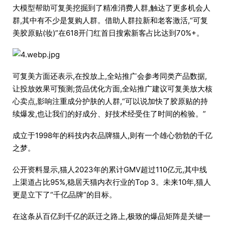
大模型帮助可复美挖掘到了精准消费人群,触达了更多机会人
群,其中有不少是复购人群。借助人群拉新和老客激活,“可复
美胶原贴(妆)”在618开门红首日搜索新客占比达到70%+。
可复美方面还表示,在投放上,全站推广会参考同类产品数据,
让投放效果可预测;货品优化方面,全站推广建议可复美放大核
心卖点,影响注重成分护肤的人群,“可以说加快了胶原贴的持
续爆发,也让我们的好成分、好技术经受住了时间的检验。”
成立于1998年的科技内衣品牌猫人,则有一个雄心勃勃的千亿
之梦。
公开资料显示,猫人2023年的累计GMV超过110亿元,其中线
上渠道占比95%,稳居天猫内衣行业的Top 3。未来10年,猫人
更是立下了“千亿品牌”的目标。
在这条从百亿到千亿的跃迁之路上,极致的爆品矩阵是关键一