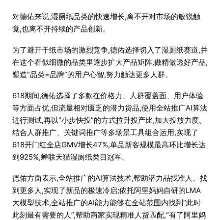
对德佑来说,湿厕纸品类的快速增长,离不开对市场的敏锐触
觉,也离不开持续的产品创新。
为了避开干纸市场的激烈竞争,德佑选择切入了湿厕纸赛道,并
在这个看似细微的品类里逐步扩大产品矩阵,做精做透好产品,
塑造“品类=品牌”的用户心智,努力触达更多人群。
618期间,德佑选择了多款在价格力、人群覆盖面、用户体验
等方面占优,但流量相对匮乏的潜力货品,使用全站推广AI算法
进行测试,再以“小步快投”的方式拉升投产比,加大投放力度。
结合人群推广、关键词推广等多场景工具组合运用,实现了
618开门红全店GMV增长47%,单品新客规模最高环比增长达
到925%,蝉联天猫湿厕纸类目冠军。
德佑方面表示,全站推广的AI算法技术,帮助潜力品找准人、找
到更多人,实现了新品的极速冷启;依托阿里妈妈自研的LMA
大模型技术,全站推广的AI能力能够在全站范围内找到“此时
此刻最有需要的人”,帮助商家实现精准人货匹配,“有了阿里妈