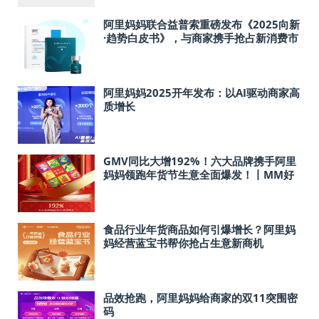
阿里妈妈联合益普索重磅发布《2025向新
·趋势白皮书》，与商家携手抢占新消费市
场
阿里妈妈2025开年发布：以AI驱动商家高
质增长
GMV同比大增192%！六大品牌携手阿里
妈妈领跑年货节生意全面爆发！丨MM好
生意
食品行业年货商品如何引爆增长？阿里妈
妈经营蓝宝书帮你抢占生意新商机
品效抢跑，阿里妈妈给商家的双11突围密
码