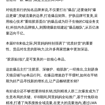
对锐意前行的知名品牌来说,不仅要打出“爆品”,还要做到“爆
品更爆”,突破流量的边界,打造爆品矩阵。护肤品牌可复美,采
用核心技术“重组胶原蛋白”的爆品成为巨子生物的C端业务支
柱;科技内衣品牌猫人,则围绕爆款组建起“爆品舰队”,从百亿体
量迈向千亿。
本届618来临之际,阿里妈妈特别强调了“优质好货”的重要
性。货品对生意的影响力,比许多商家想象中更加深远。
“胶原贴(妆)”,是可复美的一款核心单品。
这款爆品主打“注胶原、深修护、稳肌肤”,一经推出,立刻跻身
天猫店铺Top单品行列。在爆品增速趋于平缓时,如何在平销
期为好产品寻找新的增长点,让产品畅销更长销?
有好成分还不够!想要持续长销,找到精准人群二次爆发成为了
生意布局的关键。618期间,阿里妈妈全站推广,基于付免联动
精准,打通了淘系搜推全域流量,在更大的流量池内,通过LMA