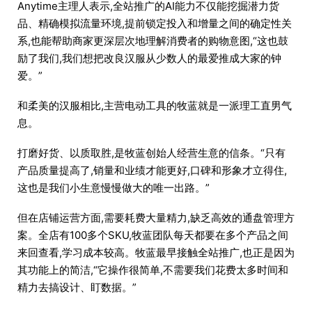
Anytime主理人表示,全站推广的AI能力不仅能挖掘潜力货
品、精确模拟流量环境,提前锁定投入和增量之间的确定性关
系,也能帮助商家更深层次地理解消费者的购物意图,“这也鼓
励了我们,我们想把改良汉服从少数人的最爱推成大家的钟
爱。”
和柔美的汉服相比,主营电动工具的牧蓝就是一派理工直男气
息。
打磨好货、以质取胜,是牧蓝创始人经营生意的信条。“只有
产品质量提高了,销量和业绩才能更好,口碑和形象才立得住,
这也是我们小生意慢慢做大的唯一出路。”
但在店铺运营方面,需要耗费大量精力,缺乏高效的通盘管理方
案。全店有100多个SKU,牧蓝团队每天都要在多个产品之间
来回查看,学习成本较高。牧蓝最早接触全站推广,也正是因为
其功能上的简洁,“它操作很简单,不需要我们花费太多时间和
精力去搞设计、盯数据。”