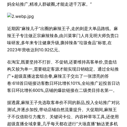
妈全站推广,精准人群破圈,才能走进千万家。”
近期因“麻辣儿子”出圈的麻辣王子,走的则是大单品路线。麻
辣王子专注做正宗麻辣辣条,由川菜掌门人肖见明大师负责口
味研发,多年来专注健康升级,撕掉辣条“垃圾食品”标签,在
2023年营收达到10.92亿元。
在淘宝,既要坚持不打折、不促销,还要维持高客单价,货盘结
构又较为单一,需要稳定客源才能实现日销稳定。通过全站推
广+超级直播这套组合拳,麻辣王子交出了一张漂亮的答
卷:618首日链接访客数日环比增长101%,全站推广起投首日访
客日环比增长600%,店铺的爆款链接在二级类目排名第一。
据透露,麻辣王子先选取客单价不同的新品,投入全站推广对比
测试,并逐步加投,带动店铺自然流量提升。大促期间,麻辣王
子不仅借助引力魔方、关键词卡位、内容种草等工具,还使用
超级直播全域拿量,几乎每天都在进行“大场直播”触达更多机