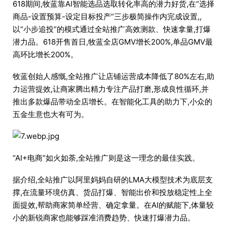
618期间,牧蓝靠AI智能选品选取转化率高的潜力好货,在“选择
商品-设置预算-设定目标投产”三步极简操作内完成设置,,
以“小步追投”的模式通过全站推广高效测款、快速拿量,打爆
潜力品。618开售首日,牧蓝全店GMV增长200%,单品GMV最
高环比增长200%。
牧蓝创始人感慨,全站推广让店铺运营成本降低了80%左右,助
力运营提效,让商家腾出精力专注产品打磨,形成良性循环,并
推出多款爆品带动全店增长。在智能化工具的助力下,小众的
五金生意也大有可为。
“AI+电商”如火如荼,全站推广则是这一理念的最佳实践。
据介绍,全站推广以阿里妈妈自研的LMA大模型技术为底层支
撑,在流量环境仿真、货品打爆、智能出价和投放稳定性上全
面提效,帮助商家简单经营、确定拿量。在AI的赋能下,体量较
小的新锐商家也能够踩准消费趋势、快速打爆潜力品。