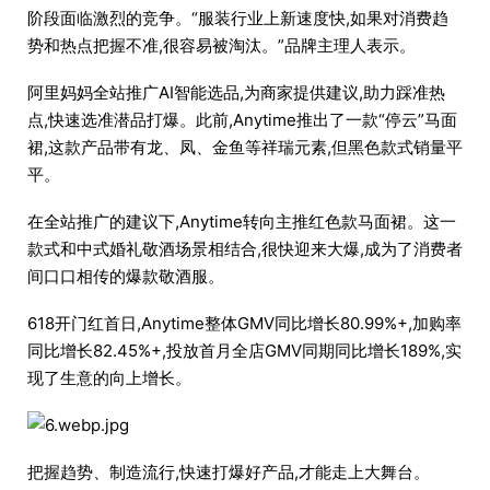
阶段面临激烈的竞争。“服装行业上新速度快,如果对消费趋
势和热点把握不准,很容易被淘汰。”品牌主理人表示。
阿里妈妈全站推广AI智能选品,为商家提供建议,助力踩准热
点,快速选准潜品打爆。此前,Anytime推出了一款“停云”马面
裙,这款产品带有龙、凤、金鱼等祥瑞元素,但黑色款式销量平
平。
在全站推广的建议下,Anytime转向主推红色款马面裙。这一
款式和中式婚礼敬酒场景相结合,很快迎来大爆,成为了消费者
间口口相传的爆款敬酒服。
618开门红首日,Anytime整体GMV同比增长80.99%+,加购率
同比增长82.45%+,投放首月全店GMV同期同比增长189%,实
现了生意的向上增长。
把握趋势、制造流行,快速打爆好产品,才能走上大舞台。