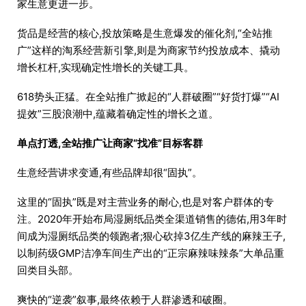
家生意更进一步。
货品是经营的核心,投放策略是生意爆发的催化剂,“全站推
广”这样的淘系经营新引擎,则是为商家节约投放成本、撬动
增长杠杆,实现确定性增长的关键工具。
618势头正猛。在全站推广掀起的“人群破圈”“好货打爆”“AI
提效”三股浪潮中,蕴藏着确定性的增长之道。
单点打透,全站推广让商家“找准”目标客群
生意经营讲求变通,有些品牌却很“固执”。
这里的“固执”既是对主营业务的耐心,也是对客户群体的专
注。2020年开始布局湿厕纸品类全渠道销售的德佑,用3年时
间成为湿厕纸品类的领跑者;狠心砍掉3亿生产线的麻辣王子,
以制药级GMP洁净车间生产出的“正宗麻辣味辣条”大单品重
回类目头部。
爽快的“逆袭”叙事,最终依赖于人群渗透和破圈。