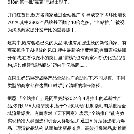
618的第一批“赢家”已经出现了。
开门红首日,数万名商家通过全站推广,引导成交平均环比增长
701%,其中2863个品牌甚至翻了10倍之多。“全站推广”被视
为淘系商家提升投产比的重要抓手。
这其中,既有驰名已久的大品牌,也有顽强生长的新锐商家。有
商家抓住了AI提效的风口,押中最新的消费潮流;有商家精耕细
分领域,在看似微小的类目里“霸榜”;也有商家不断优化货品结
构,通过组建“爆品舰队”迈向千亿品牌……
在阿里妈妈重磅战略产品全站推广的助推下,不同规模、不同
类型的商家都在这届618找到了清晰的增长路径。
据悉,「全站推广」是阿里妈妈2024年4月推出的革新性产
品,依托LMA大模型技术,基于“付免联动”机制撬动淘系搜推全
域流量爆发。有商家对《天下网商》表示,“全站推广”能有效
实现精准人群圈选和机会人群触达,并通过AI算法筛选潜力爆
品、理清货品结构,从而加速新品冷启、高效打爆潜品,助推商