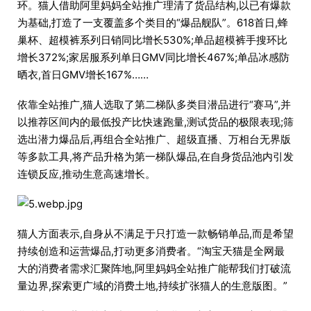
环。猫人借助阿里妈妈全站推广理清了货品结构,以已有爆款
为基础,打造了一支覆盖多个类目的“爆品舰队”。618首日,蜂
巢杯、超模裤系列日销同比增长530%;单品超模裤手搜环比
增长372%;家居服系列单日GMV同比增长467%;单品冰感防
晒衣,首日GMV增长167%……
依靠全站推广,猫人选取了第二梯队多类目潜品进行“赛马”,并
以推荐区间内的最低投产比快速跑量,测试货品的极限表现;筛
选出潜力爆品后,再组合全站推广、超级直播、万相台无界版
等多款工具,将产品升格为第一梯队爆品,在自身货品池内引发
连锁反应,推动生意高速增长。
猫人方面表示,自身从不满足于只打造一款畅销单品,而是希望
持续创造和运营爆品,打动更多消费者。“淘宝天猫是全网最
大的消费者需求汇聚阵地,阿里妈妈全站推广能帮我们打破流
量边界,探索更广域的消费土地,持续扩张猫人的生意版图。”