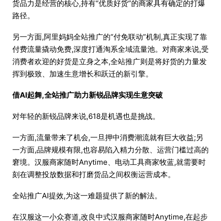
货品力是经营的核心,持有“优质好货”的商家具有确定的打爆
路径。
另一方面,阿里妈妈全站推广的“付免联动”机制,真正实现了靠
付费流量撬动免费,深度打通淘系全域流量池。对商家来说,受
消费者欢迎的好货是立身之本,全站推广则是将好货的力量发
挥到极致、加速生意增长和跃迁的新引擎。
借AI起舞,全站推广助力新锐品牌实现生意突破
对年轻的新锐品牌来说,618是机遇也是挑战。
一方面,流量带来了机会,一旦押中消费潮流就有巨大收益;另
一方面,品牌规模有限,也容易陷入精力分散、运营门槛过高的
窘境。汉服商家随时Anytime、电动工具商家牧蓝,就需要时
刻在调整投放数据和打磨货品之间权衡运营成本。
全站推广AI提效,为这一难题提供了新的解法。
在汉服这一小众赛道,改良中式汉服商家随时Anytime,在起步