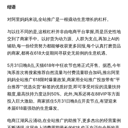
结语
对阿里妈妈来说,全站推广是一根撬动生意增长的杠杆。
与以往不同的是,这根杠杆并非由电商平台掌握,而是历史性地
交到了商家手中。以好货为动力源、人群为支点,再加上AI的
辅助,每一份经营努力都能够收获更多回报,每个认真打磨货品
的商家,都将在618大促期间寻获史无前例的生意机遇。
5月31日晚8点,天猫618年中狂欢节也将正式开售。据悉,今年
淘系首次将搜索推荐自然流量与付费流量联合加码,推出阿里
妈妈全站推广618限时爆量政策,商家用全站推广投放带有“平
台推荐”“优选尖货”标签的优质好货,即可享受对应的流量扶持
额度,最高扶持力度达到50%。此外,淘系还将在88VIP等方面
投入巨大激励。商家抓住5月31日晚8点开卖节点,有望迎来
本届618最强劲的生意爆发。
电商江湖风云涌动,在全站推广的助推下,更多杰出的经营案例
不断涌现,这届史上消费周期最长的618,也正在迈向全新的高