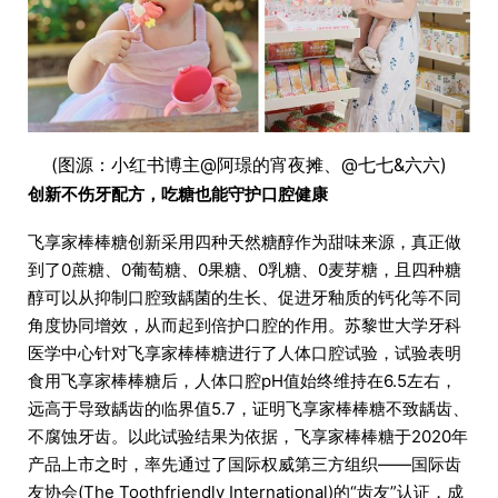
(图源：小红书博主@阿璟的宵夜摊、@七七&六六)
创新不伤牙配方，吃糖也能守护口腔健康
飞享家棒棒糖创新采用四种天然糖醇作为甜味来源，真正做
到了0蔗糖、0葡萄糖、0果糖、0乳糖、0麦芽糖，且四种糖
醇可以从抑制口腔致龋菌的生长、促进牙釉质的钙化等不同
角度协同增效，从而起到倍护口腔的作用。苏黎世大学牙科
医学中心针对飞享家棒棒糖进行了人体口腔试验，试验表明
食用飞享家棒棒糖后，人体口腔pH值始终维持在6.5左右，
远高于导致龋齿的临界值5.7，证明飞享家棒棒糖不致龋齿、
不腐蚀牙齿。以此试验结果为依据，飞享家棒棒糖于2020年
产品上市之时，率先通过了国际权威第三方组织——国际齿
友协会(The Toothfriendly International)的“齿友”认证，成