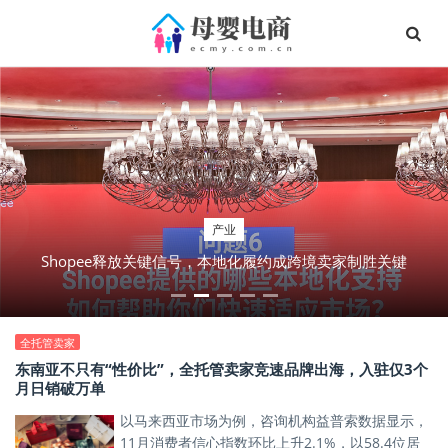
资讯
产业
新学期新装备 | 「开学装备大作战」引领全新品类营销方式，
Shopee释放关键信号，本地化履约成跨境卖家制胜关键
国补数码乘风爆发
全托管卖家
东南亚不只有“性价比”，全托管卖家竞速品牌出海，入驻仅3个
月日销破万单
以马来西亚市场为例，咨询机构益普索数据显示，
11月消费者信心指数环比上升2.1%，以58.4位居