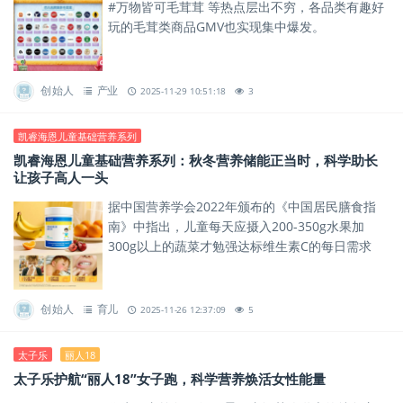
#万物皆可毛茸茸 等热点层出不穷，各品类有趣好
玩的毛茸类商品GMV也实现集中爆发。
创始人
产业
2025-11-29 10:51:18
3
凯睿海恩儿童基础营养系列
凯睿海恩儿童基础营养系列：秋冬营养储能正当时，科学助长
让孩子高人一头
据中国营养学会2022年颁布的《中国居民膳食指
南》中指出，儿童每天应摄入200-350g水果加
300g以上的蔬菜才勉强达标维生素C的每日需求
量。但现实往往是孩子不爱吃、吃不够，且高温烹
饪易流失营养。
创始人
育儿
2025-11-26 12:37:09
5
太子乐
丽人18
太子乐护航“丽人18”女子跑，科学营养焕活女性能量