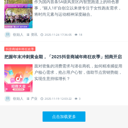
作为国内首条5A级风景区内智慧跑道上的特色赛
事，“丽人18”自创立以来便专注于女性跑友需求，
将时尚元素与运动精神深度融合。
创始人
资讯
2025-11-24 17:36:05
18
抖音商城年终狂欢季
把握年末冲刺黄金期，「2025抖音商城年终狂欢季」招商开启
面对密集的消费需求与潜在商机，如何精准捕捉用
户核心需求，抢占用户心智，借助节点营销势能，
实现生意持续增长？
创始人
产业
2025-11-19 12:03:22
3
点击加载更多