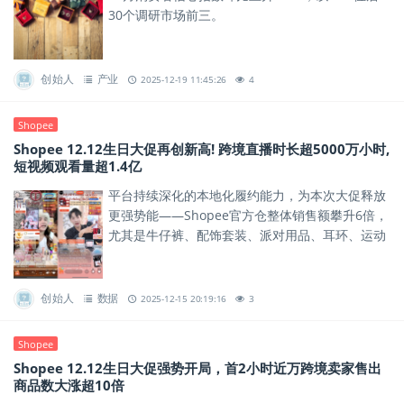
30个调研市场前三。
创始人
产业
2025-12-19 11:45:26
4
Shopee
Shopee 12.12生日大促再创新高! 跨境直播时长超5000万小时,
短视频观看量超1.4亿
平台持续深化的本地化履约能力，为本次大促释放
更强势能——Shopee官方仓整体销售额攀升6倍，
尤其是牛仔裤、配饰套装、派对用品、耳环、运动
鞋等类目单量涨超30倍，充分满足消费者在节前快
速收货的期待。
创始人
数据
2025-12-15 20:19:16
3
Shopee
Shopee 12.12生日大促强势开局，首2小时近万跨境卖家售出
商品数大涨超10倍