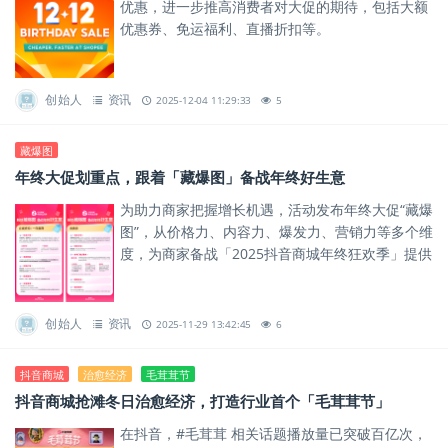
优惠，进一步推高消费者对大促的期待，包括大额
优惠券、免运福利、直播折扣等。
创始人
资讯
2025-12-04 11:29:33
5
藏爆图
年终大促划重点，跟着「藏爆图」备战年终好生意
为助力商家把握增长机遇，活动发布年终大促“藏爆
图”，从价格力、内容力、爆发力、营销力等多个维
度，为商家备战「2025抖音商城年终狂欢季」提供
清晰指引，助力商家在激烈竞争中赢得确定性增
长。
创始人
资讯
2025-11-29 13:42:45
6
抖音商城
治愈经济
毛茸茸节
抖音商城抢滩冬日治愈经济，打造行业首个「毛茸茸节」
在抖音，#毛茸茸 相关话题播放量已突破百亿次，