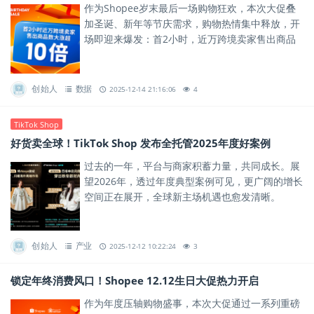
作为Shopee岁末最后一场购物狂欢，本次大促叠
加圣诞、新年等节庆需求，购物热情集中释放，开
场即迎来爆发：首2小时，近万跨境卖家售出商品
数大涨超10倍。
创始人
数据
2025-12-14 21:16:06
4
TikTok Shop
好货卖全球！TikTok Shop 发布全托管2025年度好案例
过去的一年，平台与商家积蓄力量，共同成长。展
望2026年，透过年度典型案例可见，更广阔的增长
空间正在展开，全球新主场机遇也愈发清晰。
创始人
产业
2025-12-12 10:22:24
3
锁定年终消费风口！Shopee 12.12生日大促热力开启
作为年度压轴购物盛事，本次大促通过一系列重磅