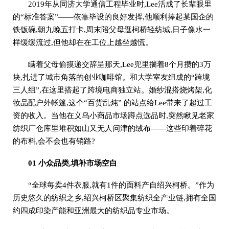
2019年从同济大学通信工程毕业时,Lee活成了长辈眼里
的“标准答案”——依靠毕设的良好发挥,他顺利捧起某国企的
铁饭碗,朝九晚五打卡,周末陪父母逛柯桥轻纺城,日子像水一
样缓缓流过,但他却在在工位上越坐越慌。
瞒着父母偷摸递交辞呈那天,Lee兜里揣着8个月攒的3万
块,扎进了城市角落的创业咖啡馆。和大学室友组成的“跨境
三人组”,在这里搭起了跨境电商独立站。婚纱混搭烧烤架,化
妆品配户外帐篷,这个“百货乱炖” 的站点给Lee带来了超过工
资的收入。当他在义乌小商品市场蹲点选品时,突然瞅见老家
纺织厂仓库里堆积如山又无人问津的绒布——这些印着碎花
的布料,会不会也有销路?
01 小众品类,填补市场空白
“全球每卖4件衣服,就有1件的面料产自绍兴柯桥。”作为
历史悠久的纺织之乡,绍兴柯桥区聚集纺织全产业链,拥有全国
约四成印染产能和亚洲最大的纺织品专业市场。