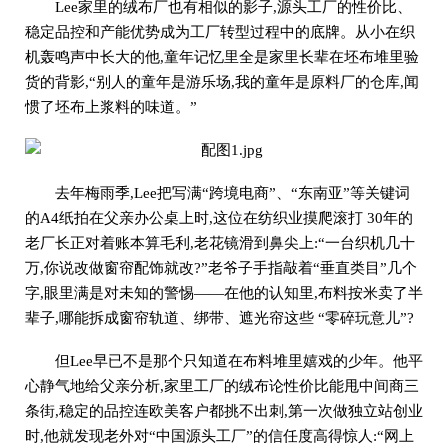
Lee家里的绒布厂也有相似的影子,源头工厂的性价比、
稳定品控和产能优势成为工厂转型过程中的底牌。从小在织
机轰鸣声中长大的他,童年记忆里全是家里长辈在坯布堆里验
货的背影,“别人的童年是游乐场,我的童年是原料厂的仓库,闻
惯了坯布上浆料的味道。”
去年梅雨季,Lee把写满“跨境电商”、“东南亚”等关键词
的A4纸拍在父亲办公桌上时,这位在纺织业摸爬滚打 30年的
老厂长正对着账本算毛利,老花镜滑到鼻尖上:“一台织机几十
万,你说改做窗帘配饰就改?”老爷子手指敲着“垂直类目”几个
字,眼里满是对未知的警惕——在他的认知里,布料按米卖了半
辈子,哪能拆成窗帘轨道、绑带、遮光帘这些 “零碎玩意儿”?
但Lee早已不是那个只知道在布料堆里嬉戏的少年。他平
心静气地给父亲分析,家里工厂的绒布论性价比能甩中间商三
条街,稳定的品控连欧美客户都挑不出刺,第一次做独立站创业
时,他就发现老外对“中国源头工厂”的信任度高得惊人:“网上