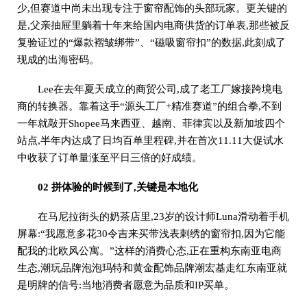
少,但赛道中尚未出现专注于窗帘配饰的头部玩家。更关键的
是,父亲抽屉里躺着十年来给国内电商供货的订单表,那些被反
复验证过的“爆款褶皱绑带”、“磁吸窗帘扣”的数据,此刻成了
现成的出海密码。
Lee在去年夏天成立的商贸公司,成了老工厂嫁接跨境电
商的转换器。靠着这手“源头工厂+精准赛道”的组合拳,不到
一年就敲开Shopee马来西亚、越南、菲律宾以及新加坡四个
站点,半年内达成了日均百单里程碑,并在首次11.11大促试水
中收获了订单量涨至平日三倍的好成绩。
02 拼体验的时候到了,关键是本地化
在马尼拉街头的奶茶店里,23岁的设计师Luna滑动着手机
屏幕:“我愿意多花30令吉来买带浅表刺绣的窗帘扣,因为它能
配我的北欧风公寓。”这样的消费心态,正在重构东南亚电商
生态,潮玩品牌泡泡玛特和黄金配饰品牌潮宏基走红东南亚就
是明牌的信号:当地消费者愿意为品质和IP买单。