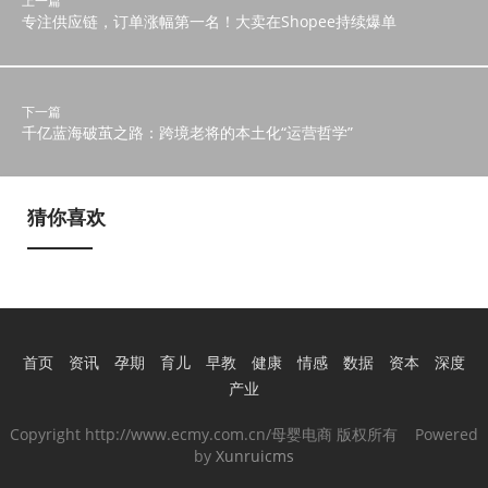
上一篇
专注供应链，订单涨幅第一名！大卖在Shopee持续爆单
下一篇
千亿蓝海破茧之路：跨境老将的本土化“运营哲学”
猜你喜欢
首页
资讯
孕期
育儿
早教
健康
情感
数据
资本
深度
产业
Copyright http://www.ecmy.com.cn/母婴电商 版权所有 Powered
by
Xunruicms