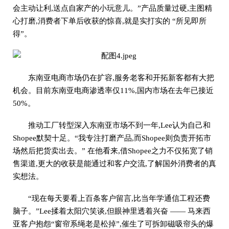
会主动让利,送点自家产的小玩意儿。”产品质量过硬,主图精
心打磨,消费者下单后收获的惊喜,就是实打实的 “所见即所
得”。
东南亚电商市场仍在扩容,服务老客和开拓新客都有大把
机会。目前东南亚电商渗透率仅11%,国内市场在去年已接近
50%。
推动工厂转型深入东南亚市场不到一年,Lee认为自己和
Shopee默契十足。“我专注打磨产品,而Shopee则负责开拓市
场然后把货卖出去。” 在他看来,借Shopee之力不仅拓宽了销
售渠道,更大的收获是能通过和客户交流,了解国外消费者的真
实想法。
“现在每天要看上百条客户留言,比当年学通信工程还费
脑子。”Lee揉着太阳穴笑谈,但眼神里透着兴奋 —— 马来西
亚客户抱怨“窗帘系绳老是松掉”,催生了可拆卸磁吸帘头的爆