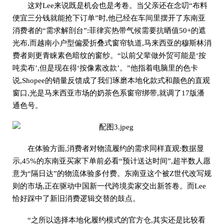
这对Lee来说既是机会也是考卷。当父亲还在念叨“布料
便宜三分钱就能抢下订单”时,他已经在车间里摆开了东南亚
消费者的“需求解剖台”:菲律宾热带气候需要抗晒值50+的遮
光布,而越南小户型偏爱折叠式窗帘轨道,马来西亚的穆斯林消
费者则更青睐素色暗纹的窗纱。“以前父辈做外贸可能是‘按
吨卖布’,但是现在得‘按像素改款’。”他指着电脑里的色卡
说,Shopee的销量反馈成了我们琢磨本地化款式和颜色的直观
窗口,光是马来西亚市场的奶茶色系窗帘绑带,就调了17版潘
通色号。
在体验方面,消费者对物流履约的需求同样直观:数据显
示,45%的东南亚买家下单前必看“预计送达时间”,超半数人愿
意为“隔日达”的物流体验多付费。东南亚这个被Z世代改写规
则的市场,正在驱动中国新一代跨境卖家交出新答卷。而Lee
恰好踩中了新旧消费逻辑交替的鼓点。
“之所以选择本地化履约模式的官方仓,其实还是比较看