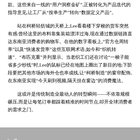
款。这些来自一线的“用户洞察金矿”,正被转化为产品迭代的
指导意见,让工厂从“按单生产”转向“数据定义产品”。
站在柯桥轻纺城的天桥上,Lee看着楼下穿梭的货车突然
有感:曾经这里的布料靠集装箱漂洋过海,现在通过数据链路直
达东南亚消费者的购物车。在他的数字看板上,“官方仓周转
率”以及“快速发货率”这些互联网术语,如今和“织机转
速”、“布匹克重”并列显示。当老织工们还在讨论“一梭子能
省多少纱线”时,Lee的鼠标已经在地图上圈出了新目的地:下阶
段要把其他市场的海外仓也串成线,让“柯桥制造”的窗帘配饰,
在东南亚实现“今天刷到视频,隔天挂在窗边”的消费魔法。
这或许是传统制造业最动人的转型瞬间——不依靠规模
碾压,而是让每笔订单都踩着精准的时间节点,叩开全球消费者
的需求之门。