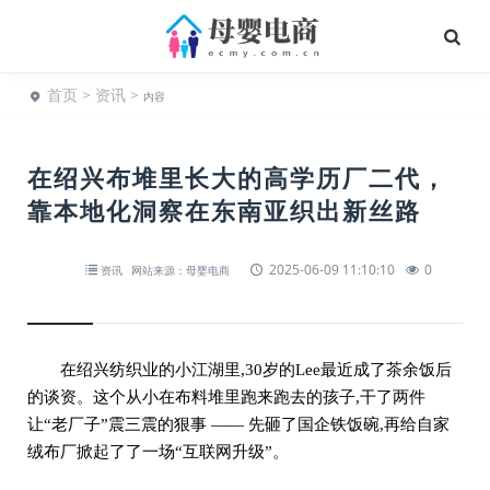
首页
>
资讯
>
内容
在绍兴布堆里长大的高学历厂二代，
靠本地化洞察在东南亚织出新丝路
2025-06-09 11:10:10
0
资讯
网站来源：母婴电商
在绍兴纺织业的小江湖里,30岁的Lee最近成了茶余饭后
的谈资。这个从小在布料堆里跑来跑去的孩子,干了两件
让“老厂子”震三震的狠事 —— 先砸了国企铁饭碗,再给自家
绒布厂掀起了了一场“互联网升级”。