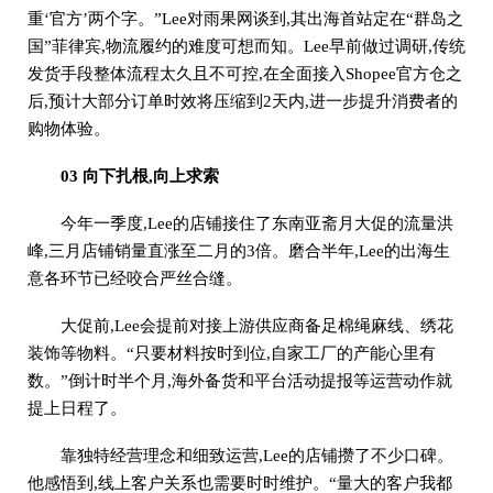
重‘官方’两个字。”Lee对雨果网谈到,其出海首站定在“群岛之
国”菲律宾,物流履约的难度可想而知。Lee早前做过调研,传统
发货手段整体流程太久且不可控,在全面接入Shopee官方仓之
后,预计大部分订单时效将压缩到2天内,进一步提升消费者的
购物体验。
03 向下扎根,向上求索
今年一季度,Lee的店铺接住了东南亚斋月大促的流量洪
峰,三月店铺销量直涨至二月的3倍。磨合半年,Lee的出海生
意各环节已经咬合严丝合缝。
大促前,Lee会提前对接上游供应商备足棉绳麻线、绣花
装饰等物料。“只要材料按时到位,自家工厂的产能心里有
数。”倒计时半个月,海外备货和平台活动提报等运营动作就
提上日程了。
靠独特经营理念和细致运营,Lee的店铺攒了不少口碑。
他感悟到,线上客户关系也需要时时维护。“量大的客户我都