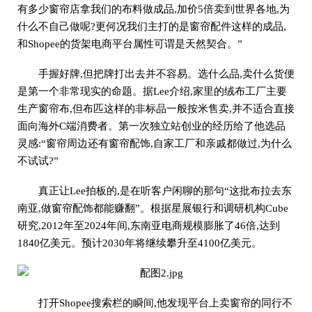
有多少窗帘店拿我们的布料做成品,加价5倍卖到世界各地,为
什么不自己做呢?更何况我们主打的是窗帘配件这样的成品,
和Shopee的货架电商平台属性可谓是天然契合。”
手握好牌,但把牌打出去并不容易。选什么品,卖什么货便
是第一个非常现实的命题。据Lee介绍,家里的绒布工厂主要
生产窗帘布,但布匹这样的非标品一般按米售卖,并不适合直接
面向海外C端消费者。第一次独立站创业的经历给了他选品
灵感:“窗帘周边还有窗帘配饰,自家工厂和亲戚都做过,为什么
不试试?”
真正让Lee拍板的,是在听客户闲聊的那句“这批布拉去东
南亚,做窗帘配饰都能赚翻”。根据星展银行和调研机构Cube
研究,2012年至2024年间,东南亚电商规模膨胀了46倍,达到
1840亿美元。预计2030年将继续攀升至4100亿美元。
打开Shopee搜索栏的瞬间,他发现平台上卖窗帘的同行不