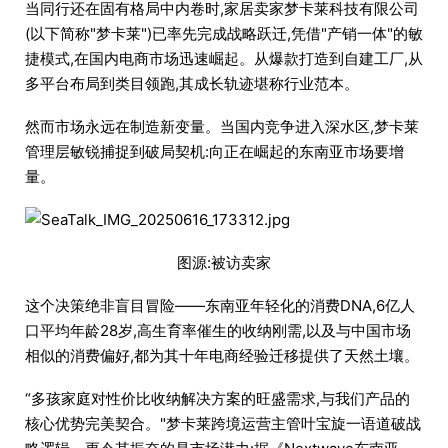
当同行还在固有格局中内卷时,家居卖家梦卡莱科技有限公司
(以下简称"梦卡莱")已率先完成战略跃迁,凭借"产销一体"的敏
捷模式,在国内电商市场迅速崛起。从爆款打造到自建工厂,从
多平台布局到类目领跑,其成长轨迹堪称行业范本。
然而市场永远在制造新变量。当国内竞争进入深水区,梦卡莱
管理层敏锐捕捉到破局契机:向正在崛起的东南亚市场要增
量。
图源:被访卖家
这个决策绝非盲目冒险——东南亚年轻化的消费DNA,6亿人
口平均年龄28岁,高生育率催生的收纳刚需,以及与中国市场
相似的消费偏好,都为其十年电商经验迁移提供了天然土壤。
“多孩家庭对性价比收纳解决方案的旺盛需求,与我们产品的
核心优势完美契合。"梦卡莱跨境运营主管叶宝旋一语道破战