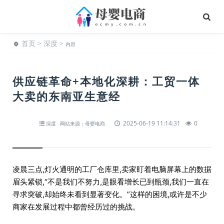
首页
>
深度
>
内容
供应链革命+本地化深耕：工贸一体
大卖的东南亚生意经
2025-06-19 11:14:31
0
深度
网站来源：母婴电商
凌晨三点,灯火通明的工厂仓库里,卖家盯着电脑屏幕上的数据
眉头紧锁,“不是我们不努力,是眼看增长已到瓶颈,我们一直在
寻求突破,却始终未看到显著变化。”这样的困境,或许是不少
商家在发展过程中都曾经历过的挑战。