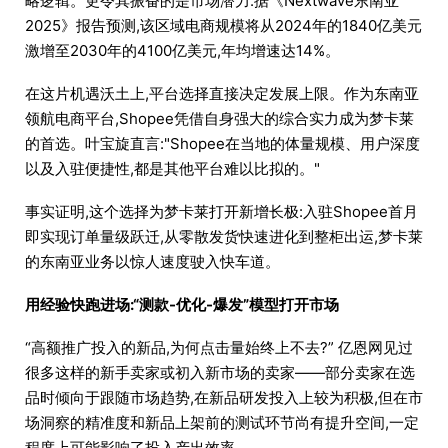
略逻辑。更令其振奋的是市场潜力:据《Nextwave东南亚
2025》报告预测,该区域电商规模将从2024年的1840亿美元
激增至2030年的4100亿美元,年均增速达14%。
在这片机遇沃土上,平台选择直接决定发展上限。作为东南亚
领航电商平台,Shopee凭借自身强大的综合实力成为梦卡莱
的首选。叶宝旋直言:"Shopee在当地的体量规模、用户深度
以及入驻便捷性,都是其他平台难以比拟的。"
事实证明,这个选择为梦卡莱打开新增长极:入驻Shopee首月
即实现订单量级跃迁,从零散发货快速进化到整柜出运,梦卡莱
的东南亚业务以惊人速度驶入快车道。
用经验快跑进场:“测款-优化-爆发”模型打开市场
“高额推广投入的新品,为何点击量始终上不去?” 亿恩网见过
很多这样的新手卖家或初入新市场的卖家——部分卖家在选
品时倾向于跟随市场趋势,在新品研发投入上较为积极,但在市
场洞察的精准度和新品上架前的测试环节尚有提升空间,一定
程度上可能影响了投入产出效率。