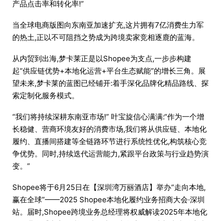
产品点击率和转化率!”
当全球电商版图向东南亚加速扩充,这片拥有7亿消费生力军
的热土,正以不可阻挡之势成为跨境卖家竞相逐鹿的蓝海。
从内贸到出海,梦卡莱正是以Shopee为支点,一步步构建
起“供应链优势+本地化运营+平台生态赋能”的增长三角。展
望未来,梦卡莱的蓝图已经铺开:着手深化品牌化精品路线、探
索定制化服务模式。
“我们将持续深耕东南亚市场!” 叶宝旋信心满满:“作为一个增
长稳健、营商环境友好的消费市场,我们将从供应链、本地化
履约、直播间搭建等全链路环节进行系统性优化,构筑核心竞
争优势。同时,持续迭代运营能力,紧跟平台政策与行业趋势演
变。”
Shopee将于6月25日在【深圳湾万丽酒店】举办“走向本地,
赢在全球”——2025 Shopee本地化履约业务招商大会·深圳
站。届时,Shopee跨境业务总经理将权威解读2025年本地化