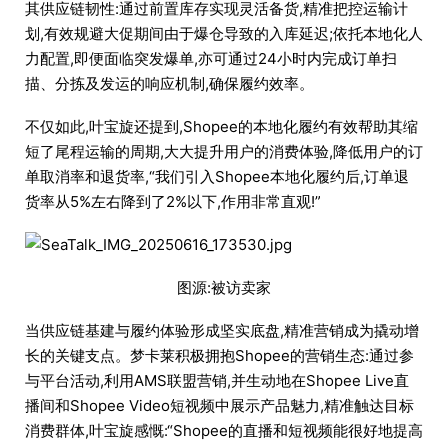
其供应链韧性:通过前置库存实现灵活备货,精准把控运输计
划,有效规避大促期间由于爆仓导致的入库延迟;依托本地化人
力配置,即便面临突发爆单,亦可通过24小时内完成订单扫
描、分拣及发运的响应机制,确保履约效率。
不仅如此,叶宝旋还提到,Shopee的本地化履约有效帮助其缩
短了尾程运输的周期,大大提升用户的消费体验,降低用户的订
单取消率和退货率,“我们引入Shopee本地化履约后,订单退
货率从5%左右降到了2%以下,作用非常直观!”
图源:被访卖家
当供应链基建与履约体验形成坚实底盘,精准营销成为撬动增
长的关键支点。梦卡莱积极拥抱Shopee的营销生态:通过参
与平台活动,利用AMS联盟营销,并生动地在Shopee Live直
播间和Shopee Video短视频中展示产品魅力,精准触达目标
消费群体,叶宝旋感慨:“Shopee的直播和短视频能很好地提高