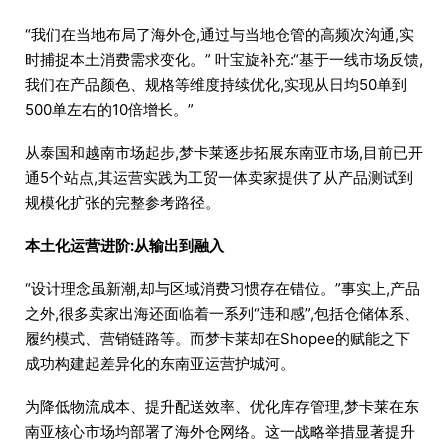
“我们在当地布局了海外仓,通过与当地仓管的高频次沟通,实
时捕捉本土消费需求变化。” 叶宝旋补充:“基于一线市场反馈,
我们在产品颜色、规格等维度持续优化,实现从日均50单到
500单左右的10倍增长。”
从泰国和越南市场起步,梦卡莱逐步拓展东南亚市场,目前已开
通5个站点,其运营实践为工贸一体卖家提供了从产品测试到
规模化扩张的完整参考路径。
本土化运营进阶:从输出到融入
“设计理念虽新潮,却与区域消费习惯存在错位。”事实上,产品
之外,很多卖家出海还面临着一系列“违和感”,包括仓储体系、
履约模式、营销链路等。而梦卡莱却在Shopee的赋能之下
成功构建起差异化的东南亚运营护城河。
为降低物流成本、提升配送效率、优化库存管理,梦卡莱在东
南亚核心市场均部署了海外仓网络。这一战略举措显著提升