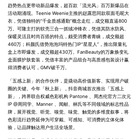
趋势热点更带动新品爆发，超百款「流光风」百万新爆品在
活动期涌现。Teenie Weenie主推的赵露思同款双面毛呢大
衣，凭借独特的“千金质感通勤”概念走红，成交额直逼800
万。可隆主打的软壳三合一抓绒冲锋衣，凭借其防水防风、
保暖灵活且时尚百搭的特点，颇受消费者青睐，成交额超
460万；科颜氏借势泡泡玛特热门IP“星星人”，推出限量礼
盒上市即爆发，成交额超430万。FanBeauty的万象焕变礼
盒面膜护肤套装，凭借丰富的产品组合与高质感包装设计赢
得消费者认可，GMV破千万。
「五感上新」的合作伙伴，是撬动高价值新客、实现用户破
圈的关键。今年「秋上新」，抖音商城首次推出「五感上
新」，跨界联合权威色彩机构 Pantone 、周杰伦官方二次元
IP @周同学、Manner 、闻献、林氏等不同领域的标志性品
牌，展开视觉、听觉、嗅觉、味觉、触觉的多维度叙事，将
色彩流行趋势延伸为可穿戴、可感知、可消费的立体化体
验，让品牌触达用户生活全场景。