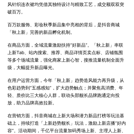
风针织连衣裙均凭借其独特设计与精致工艺，成交额双双突
破百万。
百万款服饰、彩妆秋季新品集中亮相的背后，是抖音商城
「秋上新」完善的新品孵化机制。
在商品方面，全域流量激励扶持“好新品”。「秋上新」串联
上新Tab、站内搜索、推荐、商品详情页卖点标、店铺氛围
等多个场域流量，强化商家上新心智，搜推流量机制全面升
级，大幅提升新品曝光。
在用户运营方面，今年「秋上新」趋势造风能力再升级，从
色彩趋势到“五感感知”，扩大趋势触点；并聚焦高消费、年
轻、质价比三大核心人群，联动头部舰长品牌跑通定向投
放，助力品牌高效拉新。
在营销方面，抖音商城在上新大场和潜力新品打榜等玩法基
础上，持续打造「上新趋势舰长」玩法，激励上新店播“好内
容”。活动期间，千亿平台流量加码秀场上新、主理人上新、