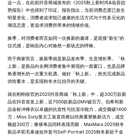
这一点，在此前抖音商城发布的《2025秋上新时尚&妆容趋
势报告》中也得到了印证。报告指出，当前消费态度已发生
明显变化，消费者追求悦己健康的生活方式与个性多元化的
潮流态度，更追求消费所带来的情绪价值。
换季，对消费者而言如同一次换新的邀请，是迎接“新生”的
仪式感，是响应内心对焕然一新状态的呼唤。
而于商家而言，换新季就是新品发布季、生意增长季。「秋
上新」是新品向全网消费者集中展现的一面窗口，也是品牌
角逐增长的一次重大机遇。做好「秋上新」，抢先完成新品
供给蓄水，是实现秋冬水位抬升的关键。
就在刚刚收官的2025抖音商城「秋上新」中，超300万款新
品在抖音首发上新，近7000款新品GMV破百万。伯希和新
品金标冲锋衣以卓越的抗造性与抗湿冷能力，成交额破1400
万；Miss Sixty复古工装直筒裤以经典重塑焕新活力，成交
额超300万；奢侈单品同样表现亮眼，MaxMara 2025秋冬
新品羊驼毛泰迪短外套与Self-Portrait 2025秋冬新款千金