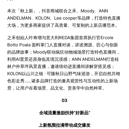
本次「秋上新」，抖音商城联合之禾、Moody、ANN
ANDELMAN、KOLON、Lee cooper等品牌，打造特色直播
大场，为更多商家提供了高质量、可复制的上新店播范本。
之禾创始人叶寿增与意大利REDA集团首席执行官Ercole
Botto Poala 面料掌门人直播对谈，讲述溯源、匠心与创新
的品牌故事；Moody联动疯狂动物城场景打造特色直播间，
利用AI置景还原身临其境沉浸感；ANN ANDELMAN打造桂
林户外草坪风景直播，邀请痞幼进直播间讲解穿搭灵感；
KOLON以山川之镜 · 可隆秋日山野气味巡游，开启自然共翊
色彩走秀……诸多品牌打造的兼具观赏性与互动性的上新场
景，让用户在看场景、品文化、赏美学中自然种草。
03
全域流量激励扶持“好新品”
上新氛围拉满带动成交爆发