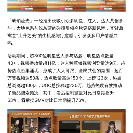
「琥珀流光」一经推出便吸引众多明星、红人、达人共创参
与，大地色系与浅灰蓝的碰撞引领今秋穿搭新风潮，其背后
寓意“上升之美”的生机感与疗愈感，引发众多用户情感共
鸣。
活动期间，超300位明星艺人参与话题，明星热点数量
40+，视频播放量超11亿，达人种草短视频浏览量达9亿。趋
势热点密集涌现，形成了人人可跟、全民共创的氛围，超百
万赞视频达50条，热点数量高达150个、上榜123次，热点
总浏览超100亿，UGC总投稿超230万。趋势热度有效拉动
了新品搜索频次，其中，看后搜浏览量对比日常期提升
63%，看后搜GMV对比日常期提升76%。