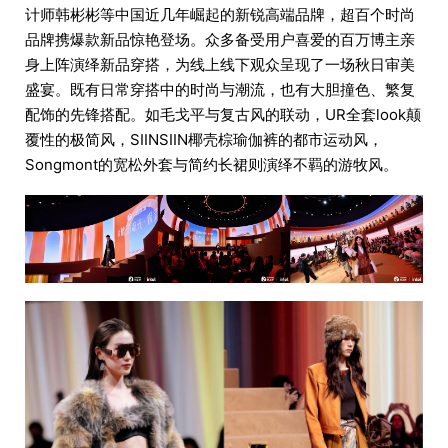
计师韩彬彬等中国近几年崛起的新锐高端品牌，超百个时尚
品牌携爆款新品惊艳登场。众多备受用户喜爱的百万博主亲
身上阵演绎新品穿搭，为线上线下观众呈现了一场秋日审美
盛宴。既有日常穿搭中的时尚与潮流，也有大胆撞色、繁复
配饰的先锋搭配。如毛戈平与复古风的联动，UR全套look颠
覆性的极简风，SIINSIIN椰壳棕瑜伽裤的都市运动风，
Songmont的宽松外套与简约长裙则演绎不羁的游牧风。