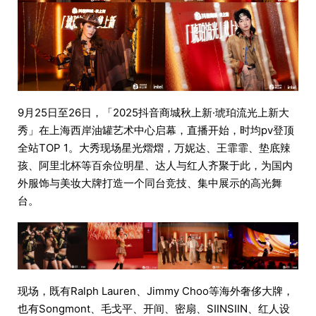
9月25日至26日，「2025抖音商城秋上新·琥珀流光上新大
秀」在上海西岸油罐艺术中心启幕，直播开始，时均pv登顶
全站TOP 1。大秀现场星光熠熠，万妮达、王霏霏、垫底辣
孩、阿里北杯等百余位明星、达人与红人齐聚于此，为国内
外服饰与美妆大牌打造一个同台竞技、集中展示的高光舞
台。
现场，既有Ralph Lauren、Jimmy Choo等海外奢侈大牌，
也有Songmont、毛戈平、开间、密扇、SIINSIIN、红人设