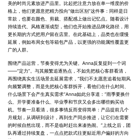
美的时尚元素放进产品里。比起把注意力放在单一维度的价
格上，他们更愿意把精力投向“做出区别”这件事：同样是日
常款，也要在颜色、剪裁、搭配感上做出记忆点。随着设计
持续迭代、风格逐渐成型，他们也开始推进品牌化路径，用
更长期的方式把用户留在店里。在此基础上，品类也在缓慢
延展，例如布局女包等箱包产品，以更强的功能属性覆盖更
广的人群。
围绕产品运营，节奏变得尤为关键。Anna反复提到一个词
——“定力”。与其频繁追逐热点，不如先把核心客群看清，
再围绕真实生活场景去延展需求，“我们不太愿意追着短期风
向频繁调整，而是先把核心客群拆开，看他们在什么时间、
什么场景下会产生真实需求“Anna如此分享道：”雨季要换什
么、开学要准备什么、毕业季和节庆又会多出哪些购买动
机。节奏一旦看清，很多事情反而变得简单：产品提前几个
月规划，从调研到设计，再到生产同步推进，让它们在需要
的时候自然出现，而不是临时赶出来凑热闹。”上线之后，团
队再通过持续复盘，一点点把款式往更贴近用户偏好的方向