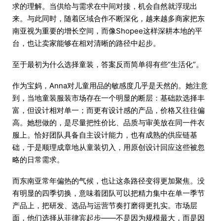
求的理解。当供给与需求在中间对接，机会自然就浮现出
来。与此同时，随着区域合作不断深化，越来越多商家把东
南亚视为重要的增长空间，而像Shopee这样深耕本地的平
台，也让卖家能够在相对清晰的路径中起步。
至于最初为什么选择童装，答案反而简单得有些“生活化”。
作为宝妈，Anna对儿童用品的敏感度几乎是天然的。她注意
到，当地童装服装市场存在一个明显的断层：基础款选择丰
富，但设计相对单一；而更有设计感的产品，价格又往往偏
高。她想做的，是尽量把性价比、品质与审美放在同一件衣
服上。恰好团队具备自主设计能力，也有成熟的供应链基
础，于是顺理成章地从童装切入，用原创设计回应这些被忽
略的日常需求。
而东南亚常年偏热的气候，也让这条路径变得更加聚焦。没
有明显的四季切换，意味着团队可以把精力集中在单一季节
产品上，把研发、选品与运营节奏打磨得更扎实。市场层
面，他们选择从菲律宾起步——不是因为规模最大，而是因