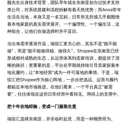
魏先生出身技术背景，团队早年就在东南亚创办过技术支持
类公司，对系统搭建和流程拆解有着天然优势；而Anna常年
生活在当地，本身又是一名宝妈，日常所见所感几乎都围绕
着本地家庭的真实需求展开。一个偏理性、一个偏生活，这
种组合，让他们在做选择时并不盲目。
当出海需求逐渐升温，瑞缤汇更关心的，其实不是“能不能
做”，而是“能不能做得稳、做得久”。Shopee在东南亚已经
形成相对成熟的生态，从运营体系到卖家培训，都提供了清
晰的路径；更重要的是，平台在早期就持续引导卖家探索本
地化履约，让“本地经营”成为一件可落地的事情。于是，瑞
缤汇把Shopee作为核心阵地，一步步把选品、运营与履约
都贴近本地市场推进。在他们看来，一个平台真正“被需
要”，往往体现在这些日常经营中看得见、用得上的支撑中。
把十年在地经验，变成一门服装生意
瑞缤汇选择东南亚，并非临时起意，而是一种顺势而为。