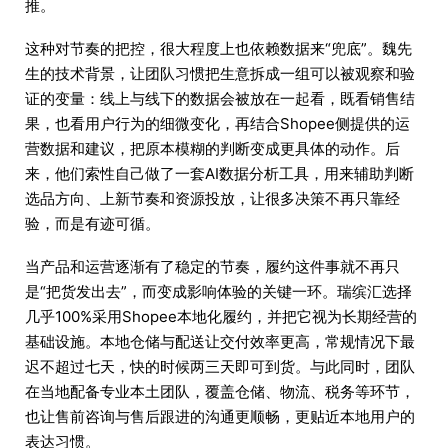
推。
这种对节奏的把控，很大程度上也依赖数据来“兜底”。魏先
生的技术背景，让团队习惯把生意拆成一组可以被观察和验
证的变量：线上与线下的数据会被放在一起看，既看销售结
果，也看用户行为的细微变化，再结合Shopee侧提供的运
营数据和建议，把原本模糊的判断变成更具体的动作。后
来，他们索性自己做了一套AI数据分析工具，用来辅助判断
选品方向、上新节奏和资源投放，让很多决策不再只靠经
验，而是有迹可循。
当产品和运营逐渐有了稳定的节奏，履约这件事就不再只
是“把货发出去”，而变成影响体验的关键一环。瑞缤汇选择
几乎100%采用Shopee本地化履约，并把它视为长期经营的
基础设施。本地仓储与配送让交付效率更高，常规情况下最
迟不超过七天，快的时候两三天即可到货。与此同时，团队
在当地配备专业本土团队，覆盖仓储、物流、税务等环节，
也让售前咨询与售后跟进的沟通更顺畅，更贴近本地用户的
表达习惯。