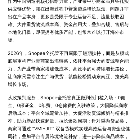
作为中国制造的核心供给力量，产业带中小商家虽具备扎实
供应链优势，却在出海过程中普遍遭遇增长瓶颈。问题并非
出在产品本身，更多是受限于专业运营不足、流量获取困
难、大件重货物流成本高、资金占用大，叠加合规、售后与
本地化门槛，即便拥有优质产能，也常常难以打开海外市
场。
2026年，Shopee全托管不再局限于短期扶持，而是从模式
底层重构产业带商家出海链路，依托平台强大的资源整合能
力，为产业带商家搭建低成本、高效率的可持续增长路径，
让商家只需专注生产与供货，就能轻松撬动东南亚、拉美高
增长市场。
从政策到服务，Shopee全托管真正做到低门槛入场：0佣
金、0保证金、0年费、0仓储费的入驻政策，大幅降低商家
启动成本；平台全域流量加持、大促活动资源倾斜与精准推
荐，助力新品快速起量、拉长爆款周期；针对重抛货品类，
商家可通过 “VMI+JIT” 双备货模式实现高效运营与资金稳健
周转，叠加平台专属跨境物流补贴，进一步降低商品成本，