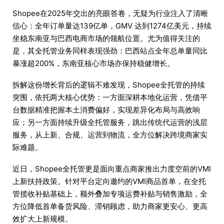
Shopee在2025年交出的亮眼答卷，无疑为行业注入了清晰
信心：全年订单量达139亿单，GMV 达到1274亿美元，持续
坐稳东南亚与巴西电商市场的领航位置。尤为值得关注的
是，其全托管业务同样表现强劲：巴西站点全年总单量同比
暴涨超200%，东南亚核心市场亦保持稳健增长。
拆解这份增长背后的逻辑不难发现，Shopee全托管的持续
突围，依托两大核心优势：一方面深耕本地化运营，凭借平
台数据精准把握本土消费偏好，实现差异化布局与高效响
应；另一方面持续升级全托管服务，跳出传统代运营的浅层
服务，从上新、合规、运营到物流，全方位解决跨境商家实
际难题。
近日，Shopee全托管更是面向重点商家推出力度空前的VMI
上新扶持政策。针对平台定向邀约的VMI商品首单，在全托
管揽收补贴基础上，额外叠加专项运费补贴与销售激励，全
方位降低首单备货风险、滞销顾虑，助力商家更安心、更高
效扩大上新规模。