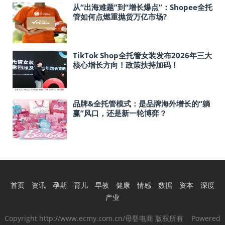
从“出海难题”到“增长爆点”：Shopee全托
管如何点燃重抛货万亿市场?
TikTok Shop全托管女装发布2026年三大
核心增长方向！政策扶持加码！
品牌&全托管模式：是品牌海外增长的“躺
赢”风口，还是新一轮博弈？
首页
资讯
孕期
育儿
早教
健康
情感
数据
资本
深度
产业
Copyright http://www.ecmy.com.cn/母婴电商 版权所有 Powered