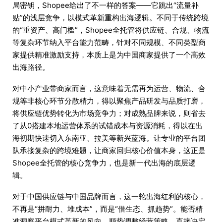
局密钥，Shopee给出了不一样的答案——它跳出“流量补
贴”的浅层竞争，以模式革新重构出海逻辑。不同于传统跨境
的“重资产、高门槛”，Shopee全托管将供应链、合规、物流
等复杂环节纳入平台能力范畴，针对不同规模、不同类型商
家提供精准激励支持，本质上是为中国商家提供了一个高效
出海路径。
对中小产业带商家而言，这意味着无需再为运营、物流、合
规等非核心环节分散精力，得以聚焦产品研发与品质打磨，
将供应链优势转化为市场竞争力；对成熟品牌来说，则省去
了从0搭建本地运营体系的试错成本与资源消耗，得以在出
海初期快速切入东南亚、拉美等新兴蓝海。让专业的平台团
队承接复杂的跨境难题，让商家回归核心价值本身，这正是
Shopee全托管的核心竞争力，也是新一代出海的底层逻
辑。
对于中国供应链与中国品牌而言，这一轮出海红利的核心，
不再是“拼耐力、堆成本”，而是“借生态、抓趋势”。能否精
准洞察平台模式革新的风向，顺势调整经营策略，直接决定