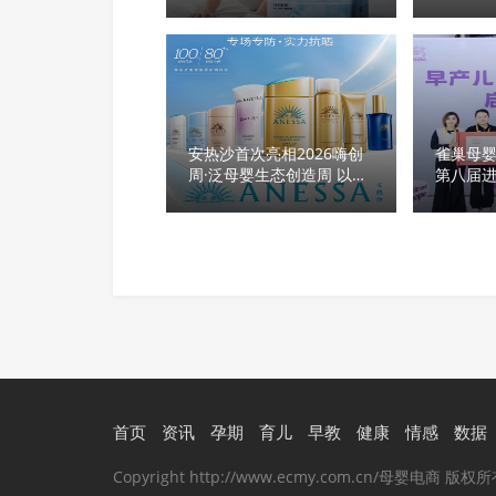
+Babycare6款场景化推荐
基本盘
安热沙首次亮相2026嗨创
雀巢母
周·泛母婴生态创造周 以全
第八届
新蓝宝瓶定义婴童防晒新标
杆
首页
资讯
孕期
育儿
早教
健康
情感
数据
Copyright http://www.ecmy.com.cn/母婴电商 版权