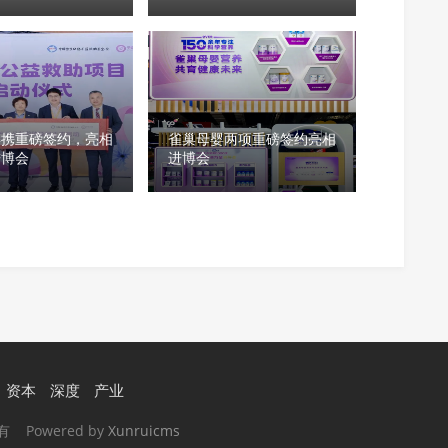
款实测优选
婴携重磅签约，亮相
雀巢母婴两项重磅签约亮相
进博会
进博会
资本
深度
产业
所有 Powered by
Xunruicms