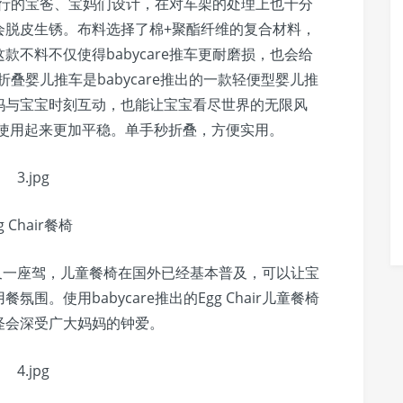
爱旅行的宝爸、宝妈们设计，在对车架的处理上也十分
会脱皮生锈。布料选择了棉+聚酯纤维的复合材料，
不料不仅使得babycare推车更耐磨损，也会给
手折叠婴儿推车是babycare推出的一款轻便型婴儿推
妈与宝宝时刻互动，也能让宝宝看尽世界的无限风
e推车使用起来更加平稳。单手秒折叠，方便实用。
g Chair餐椅
是宝宝的又一座驾，儿童餐椅在国外已经基本普及，可以让宝
。使用babycare推出的Egg Chair儿童餐椅
怪会深受广大妈妈的钟爱。