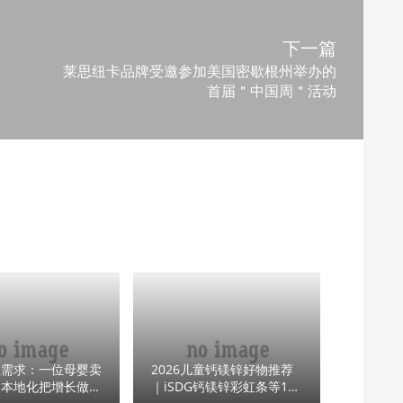
下一篇
莱思纽卡品牌受邀参加美国密歇根州举办的
首届＂中国周＂活动
性需求：一位母婴卖
2026儿童钙镁锌好物推荐
用本地化把增长做成
｜iSDG钙镁锌彩虹条等10