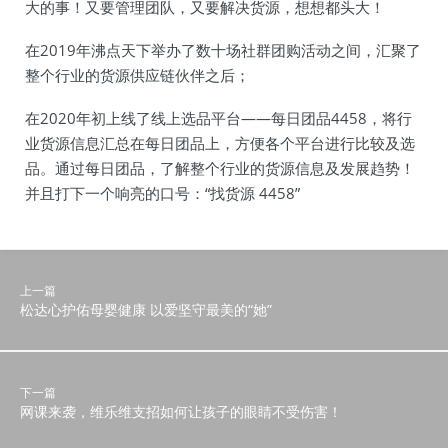
大的事！又要管理团队，又要解决货源，想想都头大！
在2019年沸点天下举办了数十场社群团购活动之间，汇聚了
整个行业的货源供应链伙伴之后；
在2020年初上线了线上选品平台——每日团品4458，将行
业货源信息汇总在每日团品上，方便各个平台进行比较及选
品。通过每日团品，了解整个行业的货源信息及发展趋势！
并且打下一个响亮的口号：“找货源 4458”
上一篇
松达心护佑母婴健康 以爱坚守最美的“她”
下一篇
网课来袭，维乐维支招如何让孩子的眼睛不受伤害！