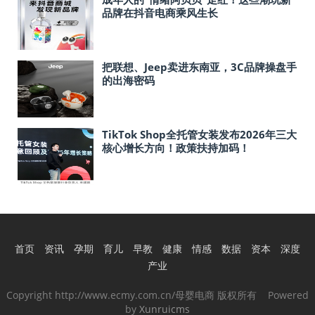
品牌在抖音电商乘风生长
把联想、Jeep卖进东南亚，3C品牌操盘手
的出海密码
TikTok Shop全托管女装发布2026年三大
核心增长方向！政策扶持加码！
首页
资讯
孕期
育儿
早教
健康
情感
数据
资本
深度
产业
Copyright http://www.ecmy.com.cn/母婴电商 版权所有 Powered
by
Xunruicms