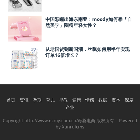
中国彩瞳出海东南亚：moody如何靠「自
然美学」圈粉年轻女性？
从老国货到新国潮，丝飘如何用半年实现
订单16倍增长？
首页
资讯
孕期
育儿
早教
健康
情感
数据
资本
深度
产业
Copyright http://www.ecmy.com.cn/母婴电商 版权所有 Powered
by
Xunruicms