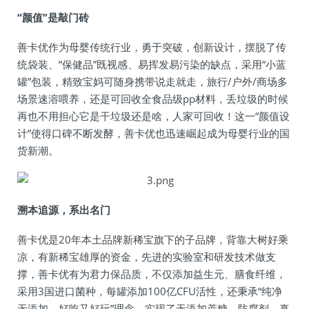
“颜值”是敲门砖
善卡优作为母婴传统行业，勇于突破，创新设计，摆脱了传
统袋装、“保健品”既视感、易挥发易污染的缺点，采用“小蓝
罐”包装，精致宝妈可随身携带说走就走，旅行/户外/商场多
场景速溶喂养，还是可回收全食品级pp材料，丢垃圾的时候
再也不用担心它是干垃圾还是啥，人家可回收！这一“颜值设
计”使得口碑不断发酵，善卡优也迅速崛起成为母婴行业的国
货新潮。
溯本追源，系出名门
善卡优是20年本土品牌新稀宝旗下的子品牌，背靠大树好乘
凉，有新稀宝雄厚的资金，先进的实验室和研发技术做支
撑，善卡优有为君力保品质，不仅添加益生元、膳食纤维，
采用3国进口菌种，每罐添加100亿CFU活性，还秉承“纯净
无添加、好吃又好玩”理念，实现了无添加蔗糖、防腐剂，真