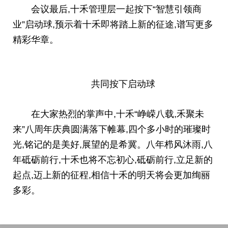
会议最后,十禾管理层一起按下“智慧引领商
业”启动球,预示着十禾即将踏上新的征途,谱写更多
精彩华章。
共同按下启动球
在大家热烈的掌声中,十禾“峥嵘八载,禾聚未
来”八
周年
庆典圆满落下帷幕,四个多小时的璀璨时
光,铭记的是美好,展望的是希冀。八年栉风沐雨,八
年砥砺前行,十禾也将
不忘初
心
,砥砺前行,立足新的
起点,迈上新的征程,相信十禾的明天将会更加绚丽
多彩。