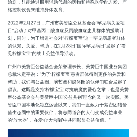
治愈，只能通过服用辅助代谢的药物和特殊医学配方粉、严
格控制饮食来维持身体发育。
2022年2月27日，广州市美赞臣公益基金会“罕见病关爱项
目”启动了对甲基丙二酸血症及丙酸血症患儿群体的援助计
划，同时，为了增进社会对“柠檬宝宝”这一罕见病患者群体
的认知、关爱、帮助，在2月28日“国际罕见病日”发起了“看
见柠檬宝宝”的线上公益倡导活动。
广州市美赞臣公益基金会荣誉理事长、美赞臣中国业务集团
总裁朱定平说：“为了‘柠檬宝宝’患者群体得到更多的关爱和
帮助，我们与公益圈、演艺圈和媒体圈的伙伴们联合发起了
倡议。这既是支持‘柠檬宝宝’对抗病魔的爱心之举，也是美赞
臣公益基金会与美赞臣中国‘公益共创’理念的又一次实践。美
赞臣中国本地化独立运营以来，我们一直致力于紧密团结价
值生态圈中的重要伙伴，将志同道合的人们变成公益事业
的‘放大器’， 在爱心‘大合唱’中共同彰显公益价值。”