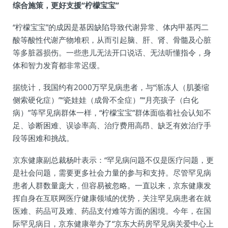
综合施策，更好支援“柠檬宝宝”
“柠檬宝宝”的成因是基因缺陷导致代谢异常、体内甲基丙二
酸等酸性代谢产物堆积，从而引起脑、肝、肾、骨髓及心脏
等多脏器损伤。一些患儿无法开口说话、无法听懂指令，身
体和智力发育都非常迟缓。
据统计，我国约有2000万罕见病患者，与“渐冻人（肌萎缩
侧索硬化症）”“瓷娃娃（成骨不全症）”“月亮孩子（白化
病）”等罕见病群体一样，“柠檬宝宝”群体面临着社会认知不
足、诊断困难、误诊率高、治疗费用高昂、缺乏有效治疗手
段等困难和挑战。
京东健康副总裁杨叶表示：“罕见病问题不仅是医疗问题，更
是社会问题，需要更多社会力量的参与和支持。尽管罕见病
患者人群数量庞大，但容易被忽略。一直以来，京东健康发
挥自身在互联网医疗健康领域的优势，关注罕见病患者在就
医难、药品可及难、药品支付难等方面的困境。今年，在国
际罕见病日，京东健康举办了“京东大药房罕见病关爱中心上