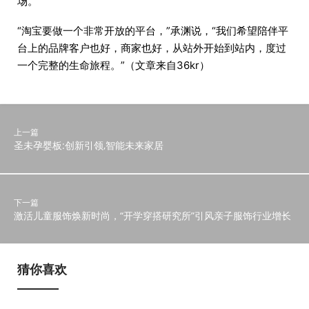
场。
“淘宝要做一个非常开放的平台，”承渊说，“我们希望陪伴平
台上的品牌客户也好，商家也好，从站外开始到站内，度过
一个完整的生命旅程。”（文章来自36kr）
上一篇
圣未孕婴板:创新引领,智能未来家居
下一篇
激活儿童服饰焕新时尚，“开学穿搭研究所”引风亲子服饰行业增长
猜你喜欢