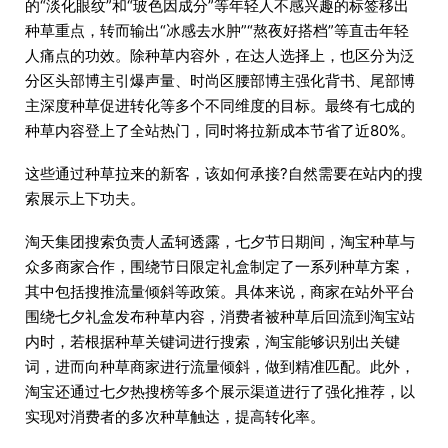
的“淡化眼纹”和“玻色因成分”等年轻人不感兴趣的标签移出
种草重点，转而输出“冰感去水肿”“熬夜好搭档”等直击年轻
人痛点的功效。除种草内容外，在达人选择上，也区分为泛
分区头部博主引爆声量、时尚区腰部博主强化背书、尾部博
主深度种草促进转化等多个不同维度的目标。最终有七成的
种草内容登上了全站热门，同时将拉新成本节省了近80%。
这些通过种草拉来的新客，该如何承接?自然需要在站内的搜
索展示上下功夫。
淘天集团搜索负责人孟轲透露，七夕节日期间，淘宝种草与
众多商家合作，围绕节日限定礼盒制定了一系列种草方案，
其中包括搜推流量倾斜等政策。具体来说，商家在站外平台
围绕七夕礼盒发布种草内容，消费者被种草后回流到淘宝站
内时，若根据种草关键词进行搜索，淘宝能够识别出关键
词，进而向种草商家进行流量倾斜，做到精准匹配。此外，
淘宝还通过七夕热搜榜等多个展示渠道进行了强化推荐，以
实现对消费者的多次种草触达，提高转化率。