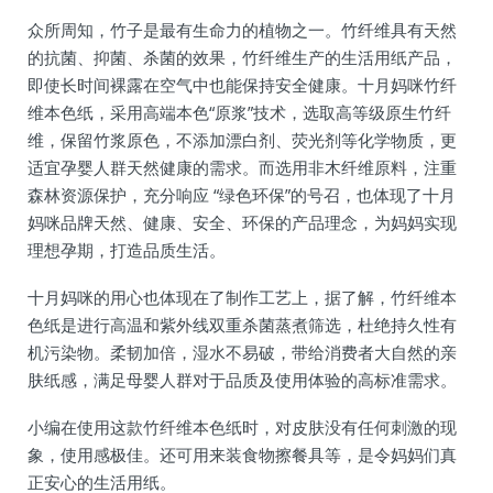
众所周知，竹子是最有生命力的植物之一。竹纤维具有天然
的抗菌、抑菌、杀菌的效果，竹纤维生产的生活用纸产品，
即使长时间裸露在空气中也能保持安全健康。十月妈咪竹纤
维本色纸，采用高端本色“原浆”技术，选取高等级原生竹纤
维，保留竹浆原色，不添加漂白剂、荧光剂等化学物质，更
适宜孕婴人群天然健康的需求。而选用非木纤维原料，注重
森林资源保护，充分响应 “绿色环保”的号召，也体现了十月
妈咪品牌天然、健康、安全、环保的产品理念，为妈妈实现
理想孕期，打造品质生活。
十月妈咪的用心也体现在了制作工艺上，据了解，竹纤维本
色纸是进行高温和紫外线双重杀菌蒸煮筛选，杜绝持久性有
机污染物。柔韧加倍，湿水不易破，带给消费者大自然的亲
肤纸感，满足母婴人群对于品质及使用体验的高标准需求。
小编在使用这款竹纤维本色纸时，对皮肤没有任何刺激的现
象，使用感极佳。还可用来装食物擦餐具等，是令妈妈们真
正安心的生活用纸。