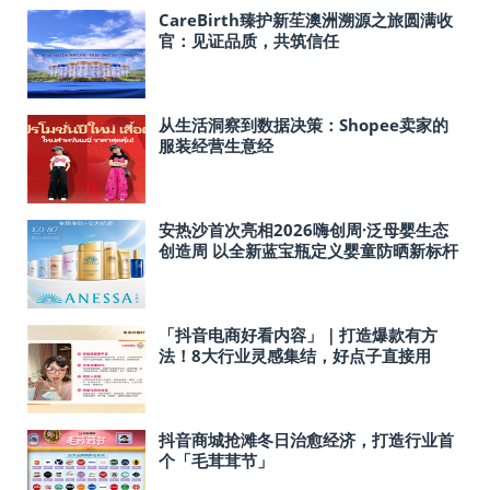
CareBirth臻护新苼澳洲溯源之旅圆满收
官：见证品质，共筑信任
从生活洞察到数据决策：Shopee卖家的
服装经营生意经
安热沙首次亮相2026嗨创周·泛母婴生态
创造周 以全新蓝宝瓶定义婴童防晒新标杆
「抖音电商好看内容」｜打造爆款有方
法！8大行业灵感集结，好点子直接用
抖音商城抢滩冬日治愈经济，打造行业首
个「毛茸茸节」