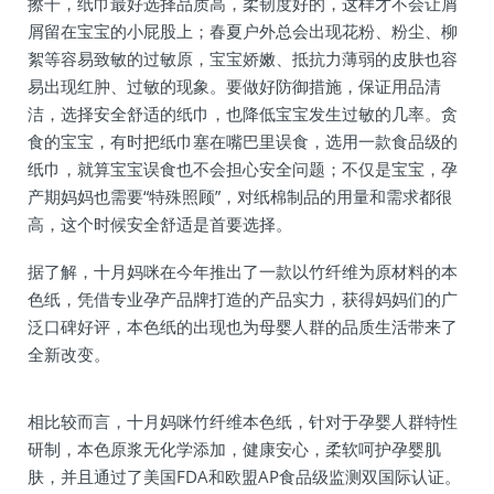
擦干，纸巾最好选择品质高，柔韧度好的，这样才不会让屑
屑留在宝宝的小屁股上；春夏户外总会出现花粉、粉尘、柳
絮等容易致敏的过敏原，宝宝娇嫩、抵抗力薄弱的皮肤也容
易出现红肿、过敏的现象。要做好防御措施，保证用品清
洁，选择安全舒适的纸巾，也降低宝宝发生过敏的几率。贪
食的宝宝，有时把纸巾塞在嘴巴里误食，选用一款食品级的
纸巾，就算宝宝误食也不会担心安全问题；不仅是宝宝，孕
产期妈妈也需要“特殊照顾”，对纸棉制品的用量和需求都很
高，这个时候安全舒适是首要选择。
据了解，十月妈咪在今年推出了一款以竹纤维为原材料的本
色纸，凭借专业孕产品牌打造的产品实力，获得妈妈们的广
泛口碑好评，本色纸的出现也为母婴人群的品质生活带来了
全新改变。
相比较而言，十月妈咪竹纤维本色纸，针对于孕婴人群特性
研制，本色原浆无化学添加，健康安心，柔软呵护孕婴肌
肤，并且通过了美国FDA和欧盟AP食品级监测双国际认证。