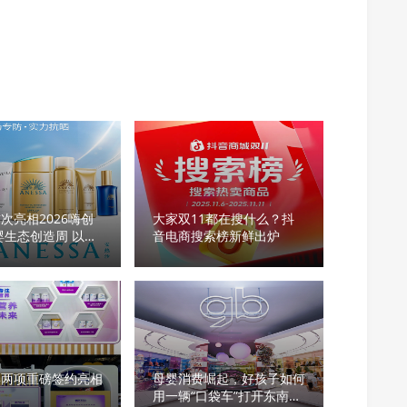
次亮相2026嗨创
大家双11都在搜什么？抖
婴生态创造周 以全
音电商搜索榜新鲜出炉
瓶定义婴童防晒新标
婴两项重磅签约亮相
母婴消费崛起，好孩子如何
用一辆“口袋车”打开东南亚