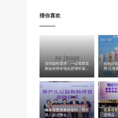
猜你喜欢
深挖隐性需求：一位母婴卖
安热沙首
家如何用本地化把增长做成
周·泛母
基本盘
新蓝宝
杆
雀巢母婴携重磅签约，亮相
雀巢母
第八届进博会
进博会