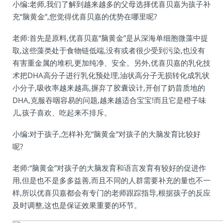
小编:老师,我们了解到越来越多的父母选择优喜贝嘉为孩子补
充“脑黄金”,您觉得优喜贝嘉的优势在哪里呢?
老师:首先是原料,优喜贝嘉“脑黄金”是从深海单细胞微藻中提
取,这些藻类处于食物链低端,没有或者很少受到污染,也没有
有害重金属的堆积,更加纯净、安全。另外,优喜贝嘉的乳化技
术把DHA高分子进行乳化预处理,油状高分子无损转化成乳状
小分子,吸收率越来越高,摒弃了胶囊设计,开创了奶昔质地的
DHA,克服吞咽容易的问题,越来越适合宝宝!而且它是橙子味
儿,孩子喜欢、吃起来不排斥。
小编:对于孩子,怎样补充“脑黄金”对孩子的大脑发育比较好
呢?
老师:“脑黄金”对孩子的大脑发育和语言发育有较好的促进作
用,但是也不是多多益善,而且不同的人群需要补充的量也不一
样,所以优喜贝嘉都会有专门的老师跟踪指导,根据孩子的反应
及时调整,这也是保证效果重要的环节。