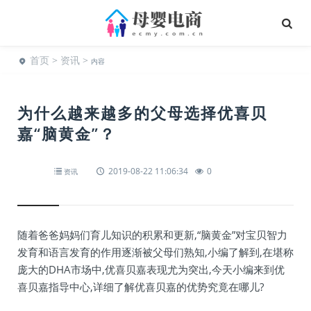
首页
>
资讯
>
内容
为什么越来越多的父母选择优喜贝
嘉“脑黄金”？
2019-08-22 11:06:34
0
资讯
随着爸爸妈妈们育儿知识的积累和更新,“脑黄金”对宝贝智力
发育和语言发育的作用逐渐被父母们熟知,小编了解到,在堪称
庞大的DHA市场中,优喜贝嘉表现尤为突出,今天小编来到优
喜贝嘉指导中心,详细了解优喜贝嘉的优势究竟在哪儿?