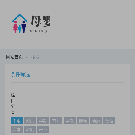
网站首页
搜索
条件筛选
栏
目
分
类
不限
资讯
孕期
育儿
早教
健康
情感
数据
资本
深度
产业