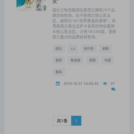
奖”
纽仕兰牧场集团在新西兰拥有29个品
牌自有牧场，位于新西兰核心乳业
区，被称为“40°世界黄金奶源带”，纵
贯新西兰南北岛怀卡多和坎特伯雷两
大核心乳业区，占地180,000亩，是新
西兰最大的品牌自有牧场。
纽仕
4.0
纯牛奶
刷新
营养
新高度
荣获
年度
最具
2019-10-31 14:05:43
37
共1条
1