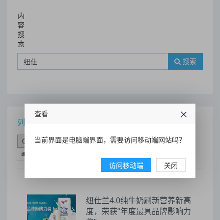
内
容
搜
索
搜索
查看
列表
当前界面是电脑端界面，需要访问移动端网站吗？
时间排序
点击排序
评论排序
评分排序
支持量排序
访问移动端
关闭
纽仕兰4.0纯牛奶刷新营养新高
度，荣获“年度最具品牌影响力