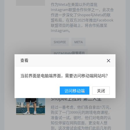
作为Meta在美国以外的首批
Instagram联盟合作伙伴之一，此次合
作进一步深化了Shopee与Meta的联
盟布局，在双方2025年推出Facebook
联盟项目的基础上，将合作拓展至
Instagram。
SHOPEE
META
INSTAGRAM联盟项目
查看
2026-07-07 11:03:47
8
当前界面是电脑端界面，需要访问移动端网站吗？
访问移动端
关闭
从失业到创业，两个年轻人在
Shopee上找到“第二人生”
经过一番考虑，他们各自拿出1万元，
购买了一门3999元的跨境电商课程，
准备试一试。彼时，他们对电商的认
知仅停留在网购层面，更没有人想
到，这次尝试会成为他们此后几年的