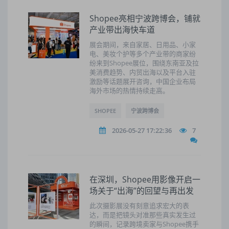
Shopee亮相宁波跨博会，铺就
产业带出海快车道
展会期间，来自家居、日用品、小家
电、美妆个护等多个产业带的商家纷
纷来到Shopee展位，围绕东南亚及拉
美消费趋势、内贸出海以及平台入驻
激励等话题展开咨询，中国企业布局
海外市场的热情持续走高。
SHOPEE
宁波跨博会
2026-05-27 17:22:36
7
在深圳，Shopee用影像开启一
场关于“出海”的回望与再出发
此次摄影展没有刻意追求宏大的表
达，而是把镜头对准那些真实发生过
的瞬间，记录跨境卖家与Shopee携手