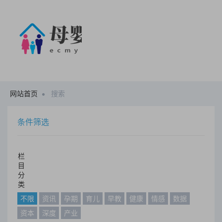
网站首页
搜索
条件筛选
栏
目
分
类
不限
资讯
孕期
育儿
早教
健康
情感
数据
资本
深度
产业