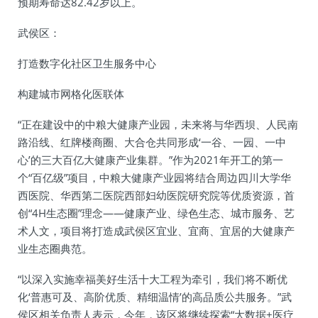
预期寿命达82.42岁以上。
武侯区：
打造数字化社区卫生服务中心
构建城市网格化医联体
“正在建设中的中粮大健康产业园，未来将与华西坝、人民南
路沿线、红牌楼商圈、大合仓共同形成‘一谷、一园、一中
心’的三大百亿大健康产业集群。”作为2021年开工的第一
个“百亿级”项目，中粮大健康产业园将结合周边四川大学华
西医院、华西第二医院西部妇幼医院研究院等优质资源，首
创“4H生态圈”理念——健康产业、绿色生态、城市服务、艺
术人文，项目将打造成武侯区宜业、宜商、宜居的大健康产
业生态圈典范。
“以深入实施幸福美好生活十大工程为牵引，我们将不断优
化‘普惠可及、高阶优质、精细温情’的高品质公共服务。”武
侯区相关负责人表示，今年，该区将继续探索“大数据+医疗