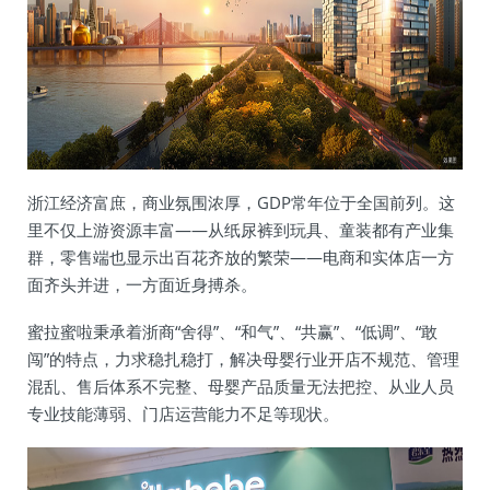
浙江经济富庶，商业氛围浓厚，GDP常年位于全国前列。这
里不仅上游资源丰富——从纸尿裤到玩具、童装都有产业集
群，零售端也显示出百花齐放的繁荣——电商和实体店一方
面齐头并进，一方面近身搏杀。
蜜拉蜜啦秉承着浙商“舍得”、“和气”、“共赢”、“低调”、“敢
闯”的特点，力求稳扎稳打，解决母婴行业开店不规范、管理
混乱、售后体系不完整、母婴产品质量无法把控、从业人员
专业技能薄弱、门店运营能力不足等现状。