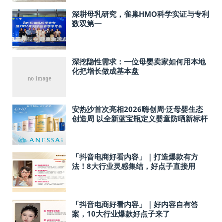
深耕母乳研究，雀巢HMO科学实证与专利
数双第一
深挖隐性需求：一位母婴卖家如何用本地
化把增长做成基本盘
安热沙首次亮相2026嗨创周·泛母婴生态
创造周 以全新蓝宝瓶定义婴童防晒新标杆
「抖音电商好看内容」｜打造爆款有方
法！8大行业灵感集结，好点子直接用
「抖音电商好看内容」｜好内容自有答
案，10大行业爆款好点子来了